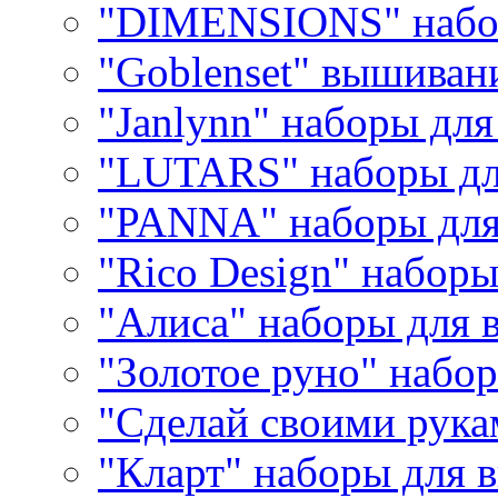
"DIMENSIONS" набо
"Goblenset" вышиван
"Janlynn" наборы дл
"LUTARS" наборы д
"PANNA" наборы дл
"Rico Design" набор
"Алиса" наборы для
"Золотое руно" набо
"Сделай своими рука
"Кларт" наборы для 