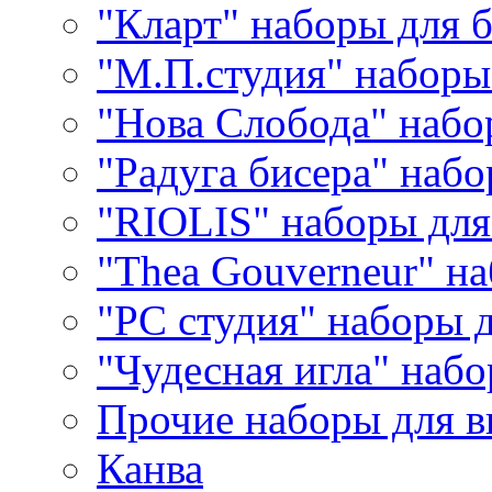
"Кларт" наборы для 
"М.П.студия" наборы
"Нова Слобода" наб
"Радуга бисера" набо
"RIOLIS" наборы дл
"Thea Gouverneur" н
"РС студия" наборы 
"Чудесная игла" наб
Прочие наборы для 
Канва