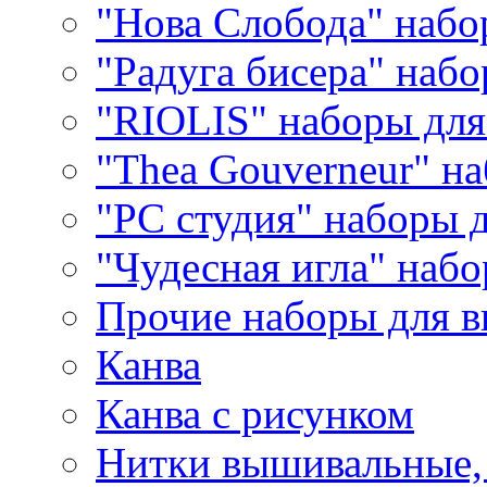
"Нова Слобода" наб
"Радуга бисера" набо
"RIOLIS" наборы дл
"Thea Gouverneur" н
"РС студия" наборы 
"Чудесная игла" наб
Прочие наборы для 
Канва
Канва с рисунком
Нитки вышивальные,