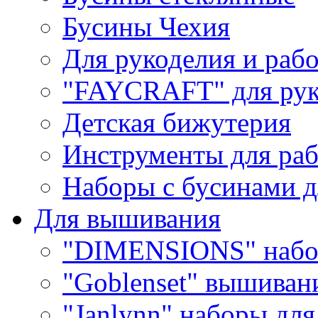
Бусины Чехия
Для рукоделия и раб
"FAYCRAFT" для рук
Детская бижутерия
Инструменты для раб
Наборы с бусинами д
Для вышивания
"DIMENSIONS" набо
"Goblenset" вышиван
"Janlynn" наборы дл