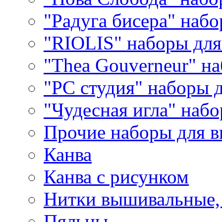
"Радуга бисера" набо
"RIOLIS" наборы дл
"Thea Gouverneur" н
"РС студия" наборы 
"Чудесная игла" наб
Прочие наборы для 
Канва
Канва с рисунком
Нитки вышивальные,
Пяльцы