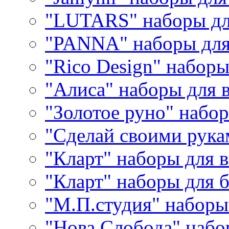
"LUTARS" наборы д
"PANNA" наборы дл
"Rico Design" набор
"Алиса" наборы для
"Золотое руно" набо
"Сделай своими рука
"Кларт" наборы для 
"Кларт" наборы для 
"М.П.студия" наборы
"Нова Слобода" наб