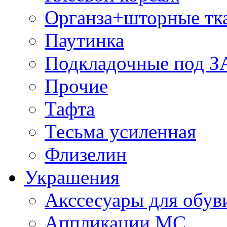
Органза+шторные тк
Паутинка
Подкладочные под 
Прочие
Тафта
Тесьма усиленная
Флизелин
Украшения
Акссесуары для обув
Аппликации МС