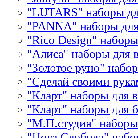
"LUTARS" наборы д
"PANNA" наборы дл
"Rico Design" набор
"Алиса" наборы для
"Золотое руно" набо
"Сделай своими рука
"Кларт" наборы для 
"Кларт" наборы для 
"М.П.студия" наборы
"Нова Слобода" наб