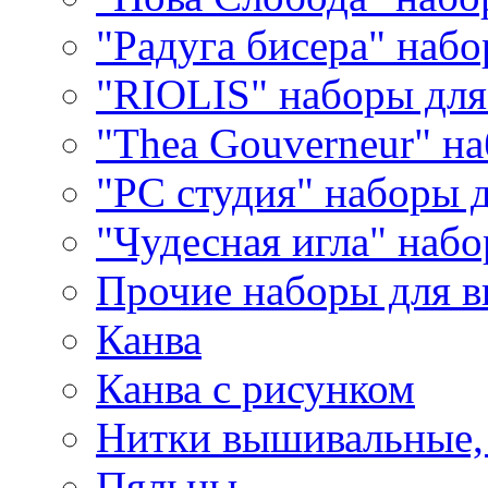
"Радуга бисера" набо
"RIOLIS" наборы дл
"Thea Gouverneur" н
"РС студия" наборы 
"Чудесная игла" наб
Прочие наборы для 
Канва
Канва с рисунком
Нитки вышивальные,
Пяльцы