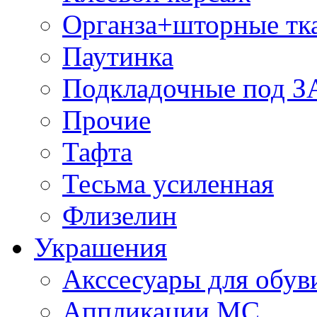
Органза+шторные тк
Паутинка
Подкладочные под 
Прочие
Тафта
Тесьма усиленная
Флизелин
Украшения
Акссесуары для обув
Аппликации МС