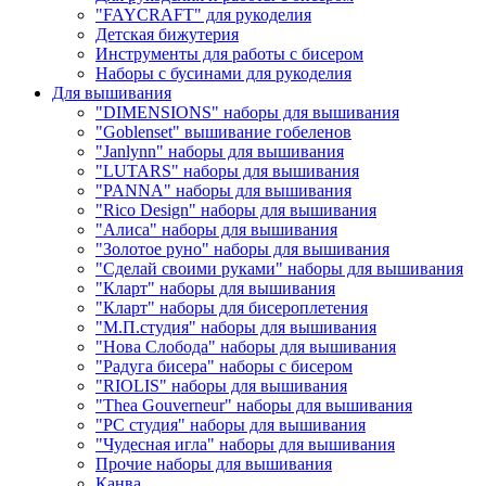
"FAYCRAFT" для рукоделия
Детская бижутерия
Инструменты для работы с бисером
Наборы с бусинами для рукоделия
Для вышивания
"DIMENSIONS" наборы для вышивания
"Goblenset" вышивание гобеленов
"Janlynn" наборы для вышивания
"LUTARS" наборы для вышивания
"PANNA" наборы для вышивания
"Rico Design" наборы для вышивания
"Алиса" наборы для вышивания
"Золотое руно" наборы для вышивания
"Сделай своими руками" наборы для вышивания
"Кларт" наборы для вышивания
"Кларт" наборы для бисероплетения
"М.П.студия" наборы для вышивания
"Нова Слобода" наборы для вышивания
"Радуга бисера" наборы с бисером
"RIOLIS" наборы для вышивания
"Thea Gouverneur" наборы для вышивания
"РС студия" наборы для вышивания
"Чудесная игла" наборы для вышивания
Прочие наборы для вышивания
Канва