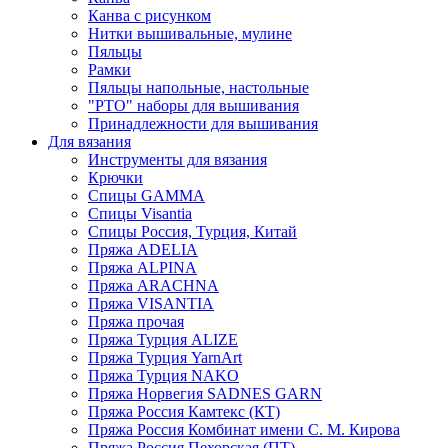
Канва с рисунком
Нитки вышивальные, мулине
Пяльцы
Рамки
Пяльцы напольные, настольные
"РТО" наборы для вышивания
Принадлежности для вышивания
Для вязания
Инструменты для вязания
Крючки
Спицы GAMMA
Спицы Visantia
Спицы Россия, Турция, Китай
Пряжа ADELIA
Пряжа ALPINA
Пряжа ARACHNA
Пряжа VISANTIA
Пряжа прочая
Пряжа Турция ALIZE
Пряжа Турция YarnArt
Пряжа Турция NAKO
Пряжа Норвегия SADNES GARN
Пряжа Россия Камтекс (КТ)
Пряжа Россия Комбинат имени С. М. Кирова
Пряжа Россия Пехорская (ПТ)