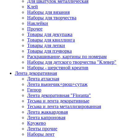
Для шкатулок металлическая
Клей
Наборы для вязания
Наборы для творчества
Наклейки
Прочее
Товары для декупажа
Товары для квиллинга
Товары для лепки
Товары для пэчворка
Раскрашивание, картины по номерам
Наборы для детского творчества "Клевер"
Наборы - шерстяной креатив
Лента декоративная
Лента атласная
Лента вьюнчик+рюш+сутаж
Гипюр
Лента декоративная "Floranta"
Тесьма и лента декоративные
Тесьма и лента металлизированная
Лента жаккардовая
Лента капроновая
Кружево
Ленты прочие
Наборы лент