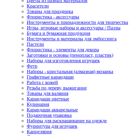
Цветы из разных материалов
Красители
Товары для праздника
Флористика - аксессуары
Инструменты и принадлежности для творчества
Игры, игровые наборы и аксессуары / Пазлы
Бумага и бумажная продукция
Инструменты и материалы для эмбоссинга
Пастели
Флористика - элементы для декора
Заготовки и основы (пенопласт, пластик)
Наборы для изготовления игрушек
Фетр
Наборы - кристальная (алмазная) мозаика
Графитные карандаши
Работа с кожей
Резьба по дереву, выжигание
Товары для валяния
Карандаши цветные
Кулинария
Карандаши акварельные
Подарочная упаковка
Наборы для раскрашивание на одежде
Фурнитура для игрушек
Канцелярия