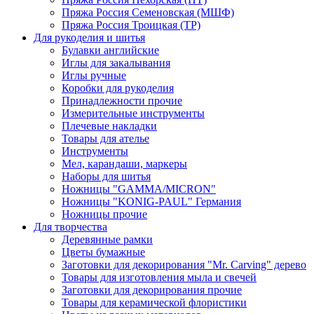
Пряжа Россия Семеновская (МШФ)
Пряжа Россия Троицкая (ТР)
Для рукоделия и шитья
Булавки английские
Иглы для закалывания
Иглы ручные
Коробки для рукоделия
Принадлежности прочие
Измерительные инструменты
Плечевые накладки
Товары для ателье
Инструменты
Мел, карандаши, маркеры
Наборы для шитья
Ножницы "GAMMA/MICRON"
Ножницы "KONIG-PAUL" Германия
Ножницы прочие
Для творчества
Деревянные рамки
Цветы бумажные
Заготовки для декорирования "Mr. Carving" дерево
Товары для изготовления мыла и свечей
Заготовки для декорирования прочие
Товары для керамической флористики