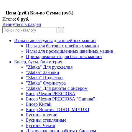
Цена (руб.)
Кол-во
Сумма (руб.)
Итого:
0
руб.
Вернуться в раздел
Иглы и аксессуары для швейных машин
Иглы для бытовых швейных машин
Иглы для промышленных швейных машин
Принадлежности для быт. шв. машин
Бисер, бусы, бижутерия
"Zlatka" Для рукоделия
"Zlatka" Заколки
"Zlatka" Подвески
"Zlatka" Фурнитура
"Zlatka" Для работы с бисером
Бисер Чехия PRECIOSA
Бисер Чехия PRECIOSA "Gamma"
Бисер Китай
Бисер Япония TOHO, MIYUKI
Бусины прочие
Бусины стеклянные
Бусины Чехия
Для рукоделия и работы с бисером