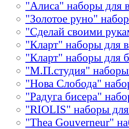
"Алиса" наборы для
"Золотое руно" набо
"Сделай своими рука
"Кларт" наборы для 
"Кларт" наборы для 
"М.П.студия" наборы
"Нова Слобода" наб
"Радуга бисера" набо
"RIOLIS" наборы дл
"Thea Gouverneur" н