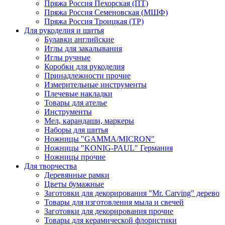
Пряжа Россия Пехорская (ПТ)
Пряжа Россия Семеновская (МШФ)
Пряжа Россия Троицкая (ТР)
Для рукоделия и шитья
Булавки английские
Иглы для закалывания
Иглы ручные
Коробки для рукоделия
Принадлежности прочие
Измерительные инструменты
Плечевые накладки
Товары для ателье
Инструменты
Мел, карандаши, маркеры
Наборы для шитья
Ножницы "GAMMA/MICRON"
Ножницы "KONIG-PAUL" Германия
Ножницы прочие
Для творчества
Деревянные рамки
Цветы бумажные
Заготовки для декорирования "Mr. Carving" дерево
Товары для изготовления мыла и свечей
Заготовки для декорирования прочие
Товары для керамической флористики