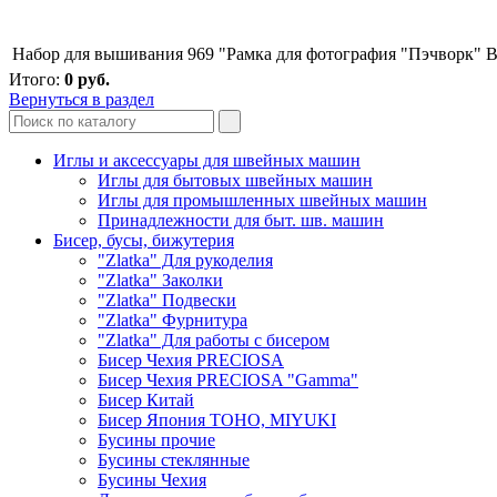
Набор для вышивания 969 "Рамка для фотография "Пэчворк"
В
Итого:
0
руб.
Вернуться в раздел
Иглы и аксессуары для швейных машин
Иглы для бытовых швейных машин
Иглы для промышленных швейных машин
Принадлежности для быт. шв. машин
Бисер, бусы, бижутерия
"Zlatka" Для рукоделия
"Zlatka" Заколки
"Zlatka" Подвески
"Zlatka" Фурнитура
"Zlatka" Для работы с бисером
Бисер Чехия PRECIOSA
Бисер Чехия PRECIOSA "Gamma"
Бисер Китай
Бисер Япония TOHO, MIYUKI
Бусины прочие
Бусины стеклянные
Бусины Чехия