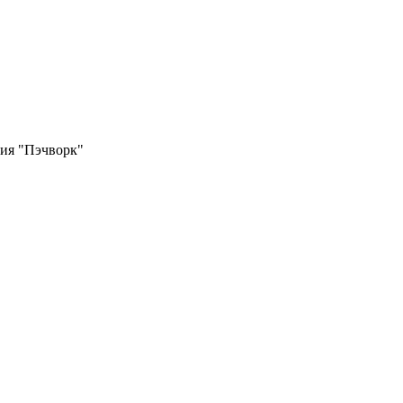
фия "Пэчворк"