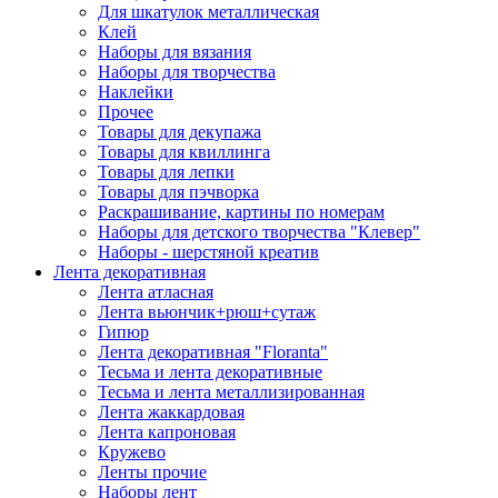
Для шкатулок металлическая
Клей
Наборы для вязания
Наборы для творчества
Наклейки
Прочее
Товары для декупажа
Товары для квиллинга
Товары для лепки
Товары для пэчворка
Раскрашивание, картины по номерам
Наборы для детского творчества "Клевер"
Наборы - шерстяной креатив
Лента декоративная
Лента атласная
Лента вьюнчик+рюш+сутаж
Гипюр
Лента декоративная "Floranta"
Тесьма и лента декоративные
Тесьма и лента металлизированная
Лента жаккардовая
Лента капроновая
Кружево
Ленты прочие
Наборы лент