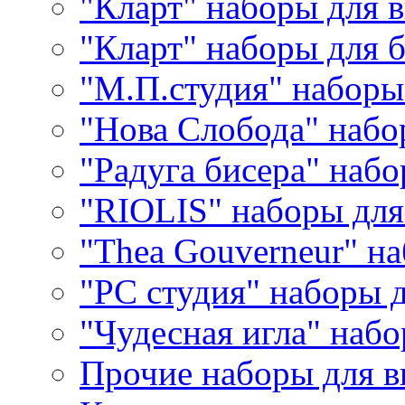
"Кларт" наборы для 
"Кларт" наборы для 
"М.П.студия" наборы
"Нова Слобода" наб
"Радуга бисера" набо
"RIOLIS" наборы дл
"Thea Gouverneur" н
"РС студия" наборы 
"Чудесная игла" наб
Прочие наборы для 