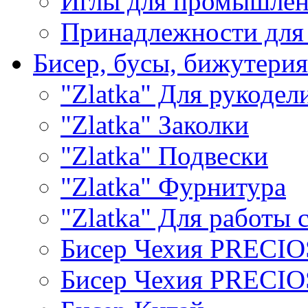
Иглы для промышле
Принадлежности для
Бисер, бусы, бижутерия
"Zlatka" Для рукодел
"Zlatka" Заколки
"Zlatka" Подвески
"Zlatka" Фурнитура
"Zlatka" Для работы 
Бисер Чехия PRECI
Бисер Чехия PRECI