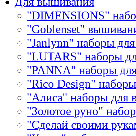
Для вышивания
"DIMENSIONS" набо
"Goblenset" вышиван
"Janlynn" наборы дл
"LUTARS" наборы д
"PANNA" наборы дл
"Rico Design" набор
"Алиса" наборы для
"Золотое руно" набо
"Сделай своими рука