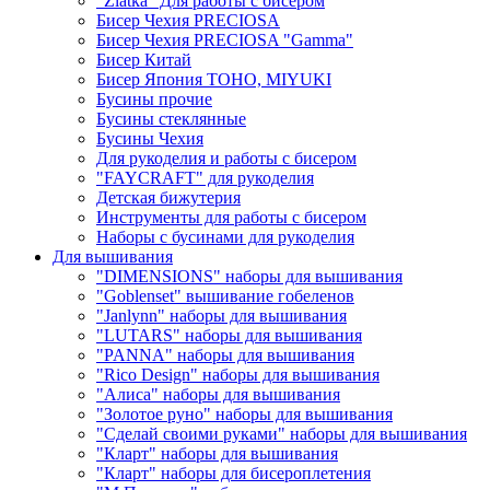
"Zlatka" Для работы с бисером
Бисер Чехия PRECIOSA
Бисер Чехия PRECIOSA "Gamma"
Бисер Китай
Бисер Япония TOHO, MIYUKI
Бусины прочие
Бусины стеклянные
Бусины Чехия
Для рукоделия и работы с бисером
"FAYCRAFT" для рукоделия
Детская бижутерия
Инструменты для работы с бисером
Наборы с бусинами для рукоделия
Для вышивания
"DIMENSIONS" наборы для вышивания
"Goblenset" вышивание гобеленов
"Janlynn" наборы для вышивания
"LUTARS" наборы для вышивания
"PANNA" наборы для вышивания
"Rico Design" наборы для вышивания
"Алиса" наборы для вышивания
"Золотое руно" наборы для вышивания
"Сделай своими руками" наборы для вышивания
"Кларт" наборы для вышивания
"Кларт" наборы для бисероплетения