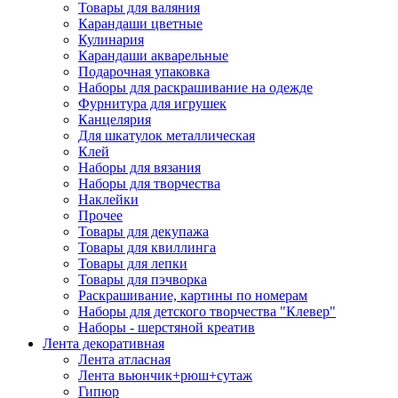
Товары для валяния
Карандаши цветные
Кулинария
Карандаши акварельные
Подарочная упаковка
Наборы для раскрашивание на одежде
Фурнитура для игрушек
Канцелярия
Для шкатулок металлическая
Клей
Наборы для вязания
Наборы для творчества
Наклейки
Прочее
Товары для декупажа
Товары для квиллинга
Товары для лепки
Товары для пэчворка
Раскрашивание, картины по номерам
Наборы для детского творчества "Клевер"
Наборы - шерстяной креатив
Лента декоративная
Лента атласная
Лента вьюнчик+рюш+сутаж
Гипюр