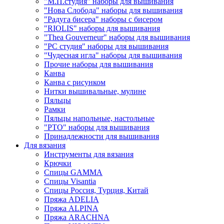
"М.П.студия" наборы для вышивания
"Нова Слобода" наборы для вышивания
"Радуга бисера" наборы с бисером
"RIOLIS" наборы для вышивания
"Thea Gouverneur" наборы для вышивания
"РС студия" наборы для вышивания
"Чудесная игла" наборы для вышивания
Прочие наборы для вышивания
Канва
Канва с рисунком
Нитки вышивальные, мулине
Пяльцы
Рамки
Пяльцы напольные, настольные
"РТО" наборы для вышивания
Принадлежности для вышивания
Для вязания
Инструменты для вязания
Крючки
Спицы GAMMA
Спицы Visantia
Спицы Россия, Турция, Китай
Пряжа ADELIA
Пряжа ALPINA
Пряжа ARACHNA