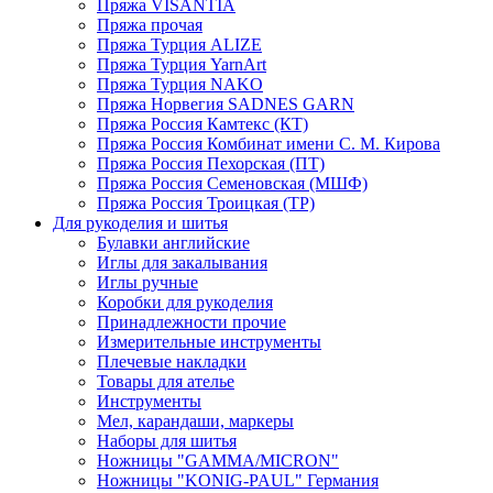
Пряжа VISANTIA
Пряжа прочая
Пряжа Турция ALIZE
Пряжа Турция YarnArt
Пряжа Турция NAKO
Пряжа Норвегия SADNES GARN
Пряжа Россия Камтекс (КТ)
Пряжа Россия Комбинат имени С. М. Кирова
Пряжа Россия Пехорская (ПТ)
Пряжа Россия Семеновская (МШФ)
Пряжа Россия Троицкая (ТР)
Для рукоделия и шитья
Булавки английские
Иглы для закалывания
Иглы ручные
Коробки для рукоделия
Принадлежности прочие
Измерительные инструменты
Плечевые накладки
Товары для ателье
Инструменты
Мел, карандаши, маркеры
Наборы для шитья
Ножницы "GAMMA/MICRON"
Ножницы "KONIG-PAUL" Германия