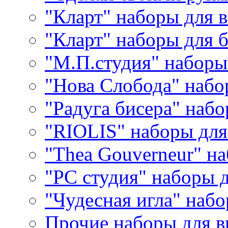
"Кларт" наборы для 
"Кларт" наборы для 
"М.П.студия" наборы
"Нова Слобода" наб
"Радуга бисера" набо
"RIOLIS" наборы дл
"Thea Gouverneur" н
"РС студия" наборы 
"Чудесная игла" наб
Прочие наборы для 