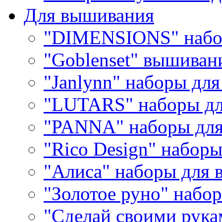
Для вышивания
"DIMENSIONS" набо
"Goblenset" вышиван
"Janlynn" наборы дл
"LUTARS" наборы д
"PANNA" наборы дл
"Rico Design" набор
"Алиса" наборы для
"Золотое руно" набо
"Сделай своими рука