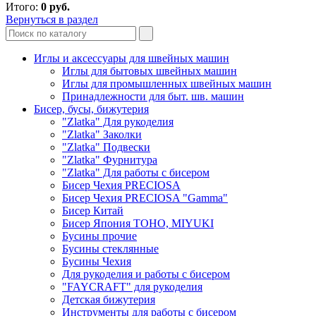
Итого:
0
руб.
Вернуться в раздел
Иглы и аксессуары для швейных машин
Иглы для бытовых швейных машин
Иглы для промышленных швейных машин
Принадлежности для быт. шв. машин
Бисер, бусы, бижутерия
"Zlatka" Для рукоделия
"Zlatka" Заколки
"Zlatka" Подвески
"Zlatka" Фурнитура
"Zlatka" Для работы с бисером
Бисер Чехия PRECIOSA
Бисер Чехия PRECIOSA "Gamma"
Бисер Китай
Бисер Япония TOHO, MIYUKI
Бусины прочие
Бусины стеклянные
Бусины Чехия
Для рукоделия и работы с бисером
"FAYCRAFT" для рукоделия
Детская бижутерия
Инструменты для работы с бисером