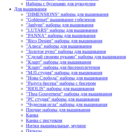
Наборы с бусинами для рукоделия
Для вышивания
"DIMENSIONS" наборы для вышивания
"Goblenset" вышивание гобеленов
"Janlynn" наборы для вышивания
"LUTARS" наборы для вышивания
"PANNA" наборы для вышивания
"Rico Design" наборы для вышивания
"Алиса" наборы для вышивания
"Золотое руно" наборы для вышивания
"Сделай своими руками" наборы для вышивания
"Кларт" наборы для вышивания
"Кларт" наборы для бисероплетения
"М.П.студия" наборы для вышивания
"Нова Слобода" наборы для вышивания
"Радуга бисера" наборы с бисером
"RIOLIS" наборы для вышивания
"Thea Gouverneur" наборы для вышивания
"РС студия" наборы для вышивания
"Чудесная игла" наборы для вышивания
Прочие наборы для вышивания
Канва
Канва с рисунком
Нитки вышивальные, мулине
Пяльцы