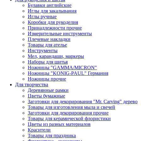
Булавки английские
Иглы для закалывания
Иглы ручные
Коробки для рукоделия
Принадлежности прочие
Измерительные инструменты
Плечевые накладки
Товары для ателье
Инструменты
Мел, карандаши, маркеры
Наборы для шитья
Ножницы "GAMMA/MICRON"
Ножницы "KONIG-PAUL" Германия
Ножницы прочие
Для творчества
Деревянные рамки
Цветы бумажные
Заготовки для декорирования "Mr. Carving" дерево
Товары для изготовления мыла и свечей
Заготовки для декорирования прочие
Товары для керамической флористики
Цветы из разных материалов
Красители
Товары для праздника