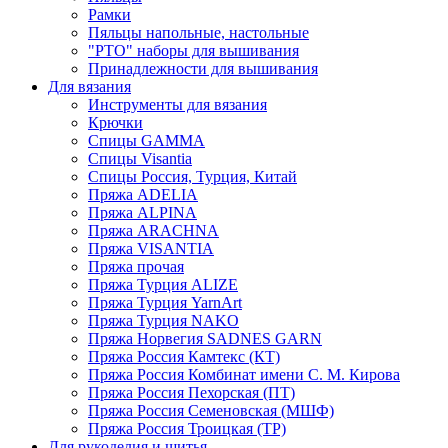
Рамки
Пяльцы напольные, настольные
"РТО" наборы для вышивания
Принадлежности для вышивания
Для вязания
Инструменты для вязания
Крючки
Спицы GAMMA
Спицы Visantia
Спицы Россия, Турция, Китай
Пряжа ADELIA
Пряжа ALPINA
Пряжа ARACHNA
Пряжа VISANTIA
Пряжа прочая
Пряжа Турция ALIZE
Пряжа Турция YarnArt
Пряжа Турция NAKO
Пряжа Норвегия SADNES GARN
Пряжа Россия Камтекс (КТ)
Пряжа Россия Комбинат имени С. М. Кирова
Пряжа Россия Пехорская (ПТ)
Пряжа Россия Семеновская (МШФ)
Пряжа Россия Троицкая (ТР)
Для рукоделия и шитья