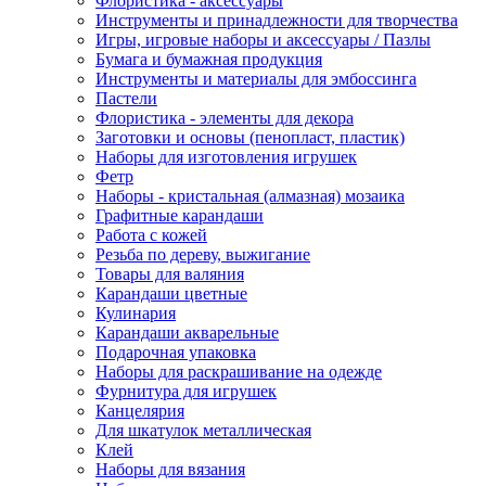
Флористика - аксессуары
Инструменты и принадлежности для творчества
Игры, игровые наборы и аксессуары / Пазлы
Бумага и бумажная продукция
Инструменты и материалы для эмбоссинга
Пастели
Флористика - элементы для декора
Заготовки и основы (пенопласт, пластик)
Наборы для изготовления игрушек
Фетр
Наборы - кристальная (алмазная) мозаика
Графитные карандаши
Работа с кожей
Резьба по дереву, выжигание
Товары для валяния
Карандаши цветные
Кулинария
Карандаши акварельные
Подарочная упаковка
Наборы для раскрашивание на одежде
Фурнитура для игрушек
Канцелярия
Для шкатулок металлическая
Клей
Наборы для вязания