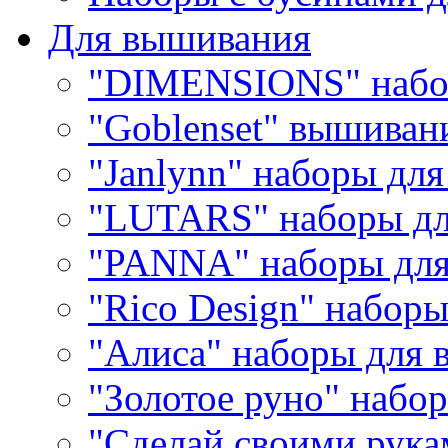
Для вышивания
"DIMENSIONS" набо
"Goblenset" вышиван
"Janlynn" наборы дл
"LUTARS" наборы д
"PANNA" наборы дл
"Rico Design" набор
"Алиса" наборы для
"Золотое руно" набо
"Сделай своими рука