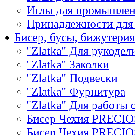
Иглы для промышле
Принадлежности для
Бисер, бусы, бижутерия
"Zlatka" Для рукодел
"Zlatka" Заколки
"Zlatka" Подвески
"Zlatka" Фурнитура
"Zlatka" Для работы 
Бисер Чехия PRECI
Бисер Чехия PRECI