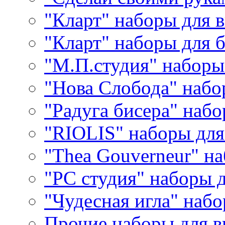
"Кларт" наборы для 
"Кларт" наборы для 
"М.П.студия" наборы
"Нова Слобода" наб
"Радуга бисера" набо
"RIOLIS" наборы дл
"Thea Gouverneur" н
"РС студия" наборы 
"Чудесная игла" наб
Прочие наборы для 