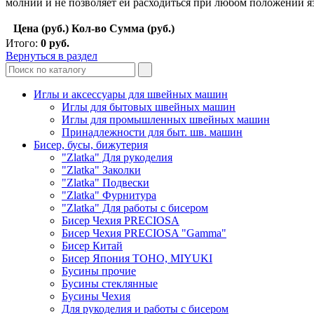
молнии и не позволяет ей расходиться при любом положении я
Цена (руб.)
Кол-во
Сумма (руб.)
Итого:
0
руб.
Вернуться в раздел
Иглы и аксессуары для швейных машин
Иглы для бытовых швейных машин
Иглы для промышленных швейных машин
Принадлежности для быт. шв. машин
Бисер, бусы, бижутерия
"Zlatka" Для рукоделия
"Zlatka" Заколки
"Zlatka" Подвески
"Zlatka" Фурнитура
"Zlatka" Для работы с бисером
Бисер Чехия PRECIOSA
Бисер Чехия PRECIOSA "Gamma"
Бисер Китай
Бисер Япония TOHO, MIYUKI
Бусины прочие
Бусины стеклянные
Бусины Чехия
Для рукоделия и работы с бисером