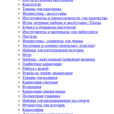
Красители
Товары для праздника
Флористика - аксессуары
Инструменты и принадлежности для творчества
Игры, игровые наборы и аксессуары / Пазлы
Бумага и бумажная продукция
Инструменты и материалы для эмбоссинга
Пастели
Флористика - элементы для декора
Заготовки и основы (пенопласт, пластик)
Наборы для изготовления игрушек
Фетр
Наборы - кристальная (алмазная) мозаика
Графитные карандаши
Работа с кожей
Резьба по дереву, выжигание
Товары для валяния
Карандаши цветные
Кулинария
Карандаши акварельные
Подарочная упаковка
Наборы для раскрашивание на одежде
Фурнитура для игрушек
Канцелярия