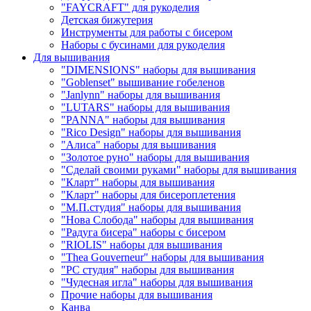
"FAYCRAFT" для рукоделия
Детская бижутерия
Инструменты для работы с бисером
Наборы с бусинами для рукоделия
Для вышивания
"DIMENSIONS" наборы для вышивания
"Goblenset" вышивание гобеленов
"Janlynn" наборы для вышивания
"LUTARS" наборы для вышивания
"PANNA" наборы для вышивания
"Rico Design" наборы для вышивания
"Алиса" наборы для вышивания
"Золотое руно" наборы для вышивания
"Сделай своими руками" наборы для вышивания
"Кларт" наборы для вышивания
"Кларт" наборы для бисероплетения
"М.П.студия" наборы для вышивания
"Нова Слобода" наборы для вышивания
"Радуга бисера" наборы с бисером
"RIOLIS" наборы для вышивания
"Thea Gouverneur" наборы для вышивания
"РС студия" наборы для вышивания
"Чудесная игла" наборы для вышивания
Прочие наборы для вышивания
Канва