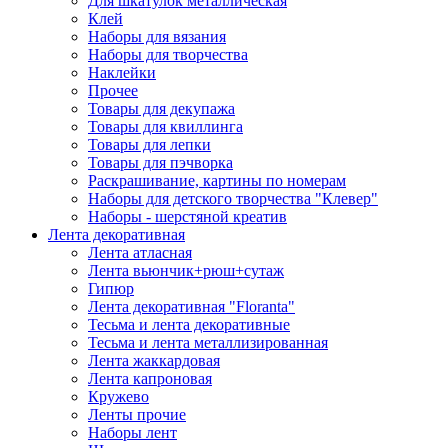
Для шкатулок металлическая
Клей
Наборы для вязания
Наборы для творчества
Наклейки
Прочее
Товары для декупажа
Товары для квиллинга
Товары для лепки
Товары для пэчворка
Раскрашивание, картины по номерам
Наборы для детского творчества "Клевер"
Наборы - шерстяной креатив
Лента декоративная
Лента атласная
Лента вьюнчик+рюш+сутаж
Гипюр
Лента декоративная "Floranta"
Тесьма и лента декоративные
Тесьма и лента металлизированная
Лента жаккардовая
Лента капроновая
Кружево
Ленты прочие
Наборы лент