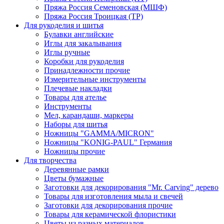
Пряжа Россия Семеновская (МШФ)
Пряжа Россия Троицкая (ТР)
Для рукоделия и шитья
Булавки английские
Иглы для закалывания
Иглы ручные
Коробки для рукоделия
Принадлежности прочие
Измерительные инструменты
Плечевые накладки
Товары для ателье
Инструменты
Мел, карандаши, маркеры
Наборы для шитья
Ножницы "GAMMA/MICRON"
Ножницы "KONIG-PAUL" Германия
Ножницы прочие
Для творчества
Деревянные рамки
Цветы бумажные
Заготовки для декорирования "Mr. Carving" дерево
Товары для изготовления мыла и свечей
Заготовки для декорирования прочие
Товары для керамической флористики
Цветы из разных материалов