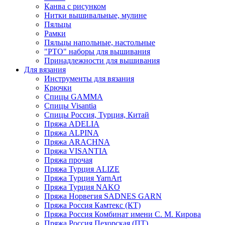
Канва с рисунком
Нитки вышивальные, мулине
Пяльцы
Рамки
Пяльцы напольные, настольные
"РТО" наборы для вышивания
Принадлежности для вышивания
Для вязания
Инструменты для вязания
Крючки
Спицы GAMMA
Спицы Visantia
Спицы Россия, Турция, Китай
Пряжа ADELIA
Пряжа ALPINA
Пряжа ARACHNA
Пряжа VISANTIA
Пряжа прочая
Пряжа Турция ALIZE
Пряжа Турция YarnArt
Пряжа Турция NAKO
Пряжа Норвегия SADNES GARN
Пряжа Россия Камтекс (КТ)
Пряжа Россия Комбинат имени С. М. Кирова
Пряжа Россия Пехорская (ПТ)