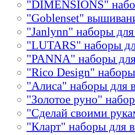
"DIMENSIONS" набо
"Goblenset" вышиван
"Janlynn" наборы дл
"LUTARS" наборы д
"PANNA" наборы дл
"Rico Design" набор
"Алиса" наборы для
"Золотое руно" набо
"Сделай своими рука
"Кларт" наборы для 