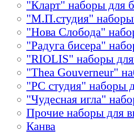
"Кларт" наборы для 
"М.П.студия" наборы
"Нова Слобода" наб
"Радуга бисера" набо
"RIOLIS" наборы дл
"Thea Gouverneur" н
"РС студия" наборы 
"Чудесная игла" наб
Прочие наборы для 
Канва