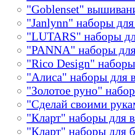
"Goblenset" вышиван
"Janlynn" наборы дл
"LUTARS" наборы д
"PANNA" наборы дл
"Rico Design" набор
"Алиса" наборы для
"Золотое руно" набо
"Сделай своими рука
"Кларт" наборы для 
"Кларт" наборы для 