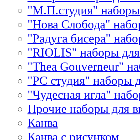
"М.П.студия" наборы
"Нова Слобода" наб
"Радуга бисера" набо
"RIOLIS" наборы дл
"Thea Gouverneur" н
"РС студия" наборы 
"Чудесная игла" наб
Прочие наборы для 
Канва
Канва с рисунком