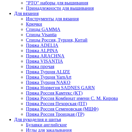
"РТО" наборы для вышивания
Принадлежности для вышивания
Для вязания
Инструменты для вязания
Крючки
Спицы GAMMA
Спицы Visantia
Спицы Россия, Турция, Китай
Пряжа ADELIA
Пряжа ALPINA
Пряжа ARACHNA
Пряжа VISANTIA
Пряжа прочая
Пряжа Турция ALIZE
Пряжа Турция YarnArt
Пряжа Турция NAKO
Пряжа Норвегия SADNES GARN
Пряжа Россия Камтекс (КТ)
Пряжа Россия Комбинат имени С. М. Кирова
Пряжа Россия Пехорская (ПТ)
Пряжа Россия Семеновская (МШФ)
Пряжа Россия Троицкая (ТР)
Для рукоделия и шитья
Булавки английские
Иглы для закалывания