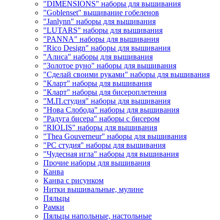
"DIMENSIONS" наборы для вышивания
"Goblenset" вышивание гобеленов
"Janlynn" наборы для вышивания
"LUTARS" наборы для вышивания
"PANNA" наборы для вышивания
"Rico Design" наборы для вышивания
"Алиса" наборы для вышивания
"Золотое руно" наборы для вышивания
"Сделай своими руками" наборы для вышивания
"Кларт" наборы для вышивания
"Кларт" наборы для бисероплетения
"М.П.студия" наборы для вышивания
"Нова Слобода" наборы для вышивания
"Радуга бисера" наборы с бисером
"RIOLIS" наборы для вышивания
"Thea Gouverneur" наборы для вышивания
"РС студия" наборы для вышивания
"Чудесная игла" наборы для вышивания
Прочие наборы для вышивания
Канва
Канва с рисунком
Нитки вышивальные, мулине
Пяльцы
Рамки
Пяльцы напольные, настольные