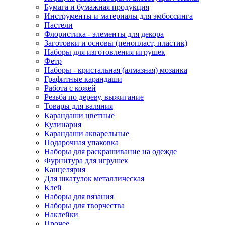
Бумага и бумажная продукция
Инструменты и материалы для эмбоссинга
Пастели
Флористика - элементы для декора
Заготовки и основы (пенопласт, пластик)
Наборы для изготовления игрушек
Фетр
Наборы - кристальная (алмазная) мозаика
Графитные карандаши
Работа с кожей
Резьба по дереву, выжигание
Товары для валяния
Карандаши цветные
Кулинария
Карандаши акварельные
Подарочная упаковка
Наборы для раскрашивание на одежде
Фурнитура для игрушек
Канцелярия
Для шкатулок металлическая
Клей
Наборы для вязания
Наборы для творчества
Наклейки
Прочее