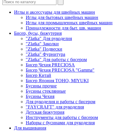
Иглы и аксессуары для швейных машин
Иглы для бытовых швейных машин
Иглы для промышленных швейных машин
Принадлежности для быт. шв. машин
Бисер, бусы, бижутерия
"Zlatka" Для рукоделия
"Zlatka" Заколки
"Zlatka" Подвески
"Zlatka" Фурнитура
"Zlatka" Для работы с бисером
Бисер Чехия PRECIOSA
Бисер Чехия PRECIOSA "Gamma"
Бисер Китай
Бисер Япония TOHO, MIYUKI
Бусины прочие
Бусины стеклянные
Бусины Чехия
Для рукоделия и работы с бисером
"FAYCRAFT" для рукоделия
Детская бижутерия
Инструменты для работы с бисером
Наборы с бусинами для рукоделия
Для вышивания