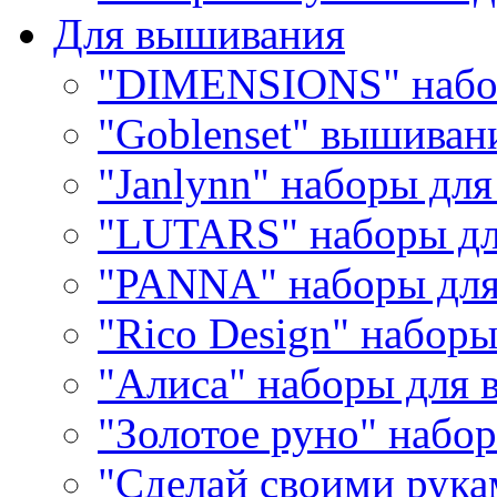
Для вышивания
"DIMENSIONS" набо
"Goblenset" вышиван
"Janlynn" наборы дл
"LUTARS" наборы д
"PANNA" наборы дл
"Rico Design" набор
"Алиса" наборы для
"Золотое руно" набо
"Сделай своими рука