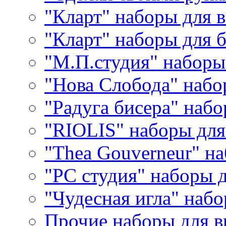
"Кларт" наборы для 
"Кларт" наборы для 
"М.П.студия" наборы
"Нова Слобода" наб
"Радуга бисера" набо
"RIOLIS" наборы дл
"Thea Gouverneur" н
"РС студия" наборы 
"Чудесная игла" наб
Прочие наборы для 