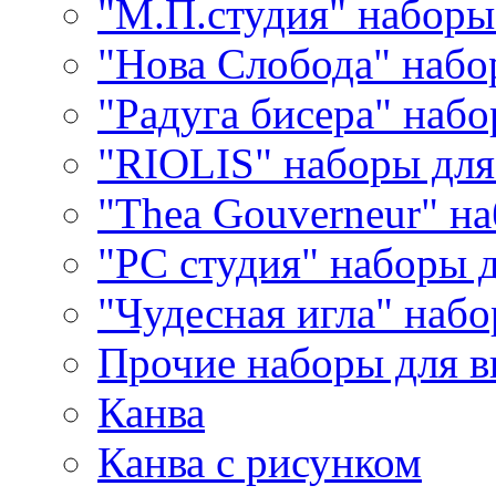
"М.П.студия" наборы
"Нова Слобода" наб
"Радуга бисера" набо
"RIOLIS" наборы дл
"Thea Gouverneur" н
"РС студия" наборы 
"Чудесная игла" наб
Прочие наборы для 
Канва
Канва с рисунком