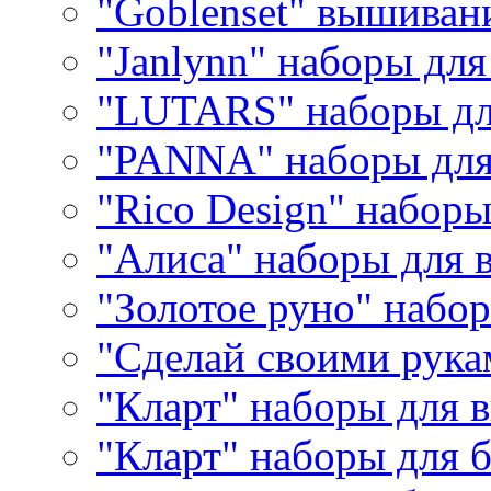
"Goblenset" вышиван
"Janlynn" наборы дл
"LUTARS" наборы д
"PANNA" наборы дл
"Rico Design" набор
"Алиса" наборы для
"Золотое руно" набо
"Сделай своими рука
"Кларт" наборы для 
"Кларт" наборы для 