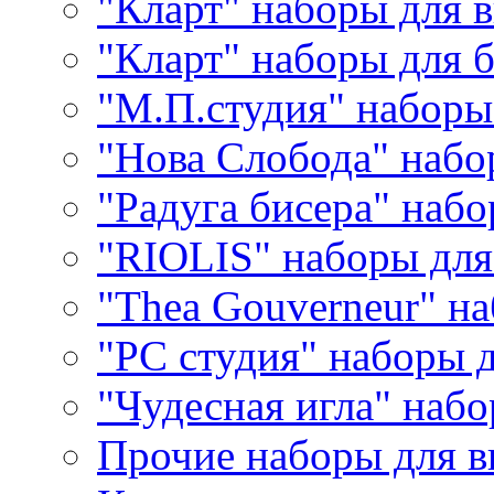
"Кларт" наборы для 
"Кларт" наборы для 
"М.П.студия" наборы
"Нова Слобода" наб
"Радуга бисера" набо
"RIOLIS" наборы дл
"Thea Gouverneur" н
"РС студия" наборы 
"Чудесная игла" наб
Прочие наборы для 