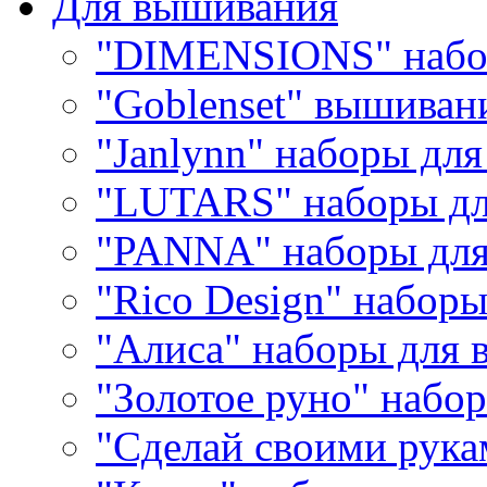
Для вышивания
"DIMENSIONS" набо
"Goblenset" вышиван
"Janlynn" наборы дл
"LUTARS" наборы д
"PANNA" наборы дл
"Rico Design" набор
"Алиса" наборы для
"Золотое руно" набо
"Сделай своими рука