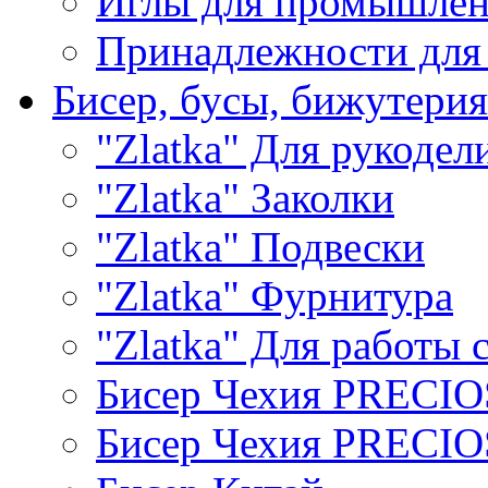
Иглы для промышле
Принадлежности для
Бисер, бусы, бижутерия
"Zlatka" Для рукодел
"Zlatka" Заколки
"Zlatka" Подвески
"Zlatka" Фурнитура
"Zlatka" Для работы 
Бисер Чехия PRECI
Бисер Чехия PRECI