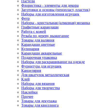
Пастели
Флористика - элементы для декора
Заготовки и основы (пенопласт, пластик)
Наборы для изготовления игрушек
Фетр
Наборы - кристальная (алмазная) мозаика
Графитные карандаши
Работа с кожей
Резьба по дереву, выжигание
Товары для валяния
Карандаши цветные
Кулинария
Карандаши акварельные
Подарочная упаковка
Наборы для раскрашивание на одежде
Фурнитура для игрушек
Канцелярия
Для шкатулок металлическая
Клей
Наборы для вязания
Наборы для творчества
Наклейки
Прочее
Товары для декупажа
Товары для квиллинга