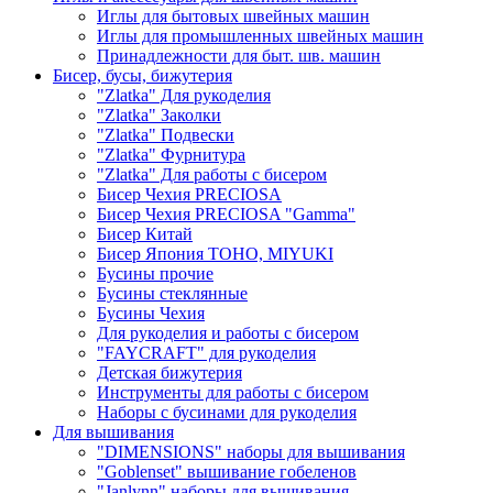
Иглы для бытовых швейных машин
Иглы для промышленных швейных машин
Принадлежности для быт. шв. машин
Бисер, бусы, бижутерия
"Zlatka" Для рукоделия
"Zlatka" Заколки
"Zlatka" Подвески
"Zlatka" Фурнитура
"Zlatka" Для работы с бисером
Бисер Чехия PRECIOSA
Бисер Чехия PRECIOSA "Gamma"
Бисер Китай
Бисер Япония TOHO, MIYUKI
Бусины прочие
Бусины стеклянные
Бусины Чехия
Для рукоделия и работы с бисером
"FAYCRAFT" для рукоделия
Детская бижутерия
Инструменты для работы с бисером
Наборы с бусинами для рукоделия
Для вышивания
"DIMENSIONS" наборы для вышивания
"Goblenset" вышивание гобеленов
"Janlynn" наборы для вышивания