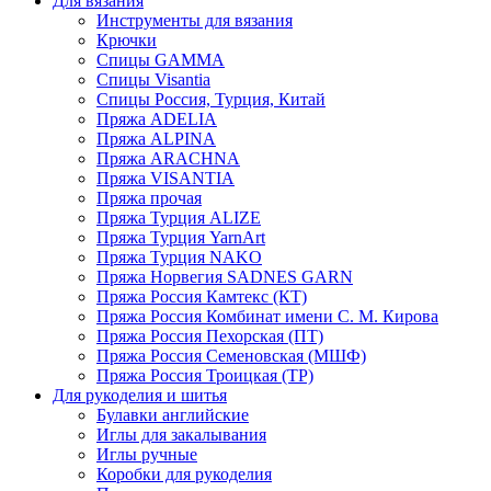
Для вязания
Инструменты для вязания
Крючки
Спицы GAMMA
Спицы Visantia
Спицы Россия, Турция, Китай
Пряжа ADELIA
Пряжа ALPINA
Пряжа ARACHNA
Пряжа VISANTIA
Пряжа прочая
Пряжа Турция ALIZE
Пряжа Турция YarnArt
Пряжа Турция NAKO
Пряжа Норвегия SADNES GARN
Пряжа Россия Камтекс (КТ)
Пряжа Россия Комбинат имени С. М. Кирова
Пряжа Россия Пехорская (ПТ)
Пряжа Россия Семеновская (МШФ)
Пряжа Россия Троицкая (ТР)
Для рукоделия и шитья
Булавки английские
Иглы для закалывания
Иглы ручные
Коробки для рукоделия