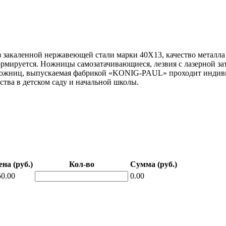
акаленной нержавеющей стали марки 40Х13, качество металла
формируется. Ножницы самозатачивающиеся, лезвия с лазерной з
ножниц, выпускаемая фабрикой «KONIG-PAUL» проходит индивид
ства в детском саду и начальной школы.
ена (руб.)
Кол-во
Сумма (руб.)
50.00
0.00