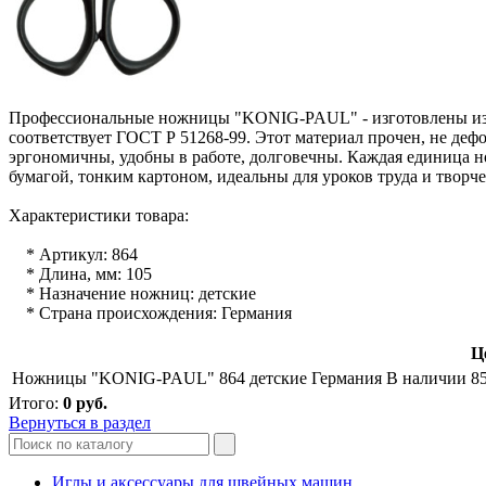
Профессиональные ножницы "KONIG-PAUL" - изготовлены из з
соответствует ГОСТ Р 51268-99. Этот материал прочен, не де
эргономичны, удобны в работе, долговечны. Каждая единица 
бумагой, тонким картоном, идеальны для уроков труда и творче
Характеристики товара:
* Артикул: 864
* Длина, мм: 105
* Назначение ножниц: детские
* Страна происхождения: Германия
Ц
Ножницы "KONIG-PAUL" 864 детские Германия
В наличии
8
Итого:
0
руб.
Вернуться в раздел
Иглы и аксессуары для швейных машин