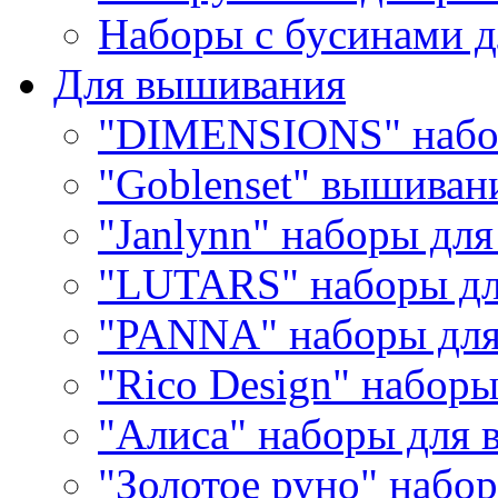
Наборы с бусинами д
Для вышивания
"DIMENSIONS" набо
"Goblenset" вышиван
"Janlynn" наборы дл
"LUTARS" наборы д
"PANNA" наборы дл
"Rico Design" набор
"Алиса" наборы для
"Золотое руно" набо