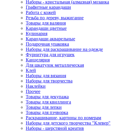
Наборы - кристальная (алмазная) мозаика
Графитные карандаши
Работа с кожей
Резьба по дереву, выжигание
Товары для валяния
Карандаши цветные
Кулинария
Карандаши акварельные
Подарочная упаковка
Наборы для раскрашивание на одежде
Фурнитура для игрушек
Канцелярия
Для шкатулок металлическая
Клей
Наборы для вязания
Наборы для творчества
Наклейки
Прочее
Товары для декупажа
Товары для квиллинга
Товары для лепки
Товары для пэчворка
Раскрашивание, картины по номерам
Наборы для детского творчества "Клевер"
Наборы - шерстяной креатив