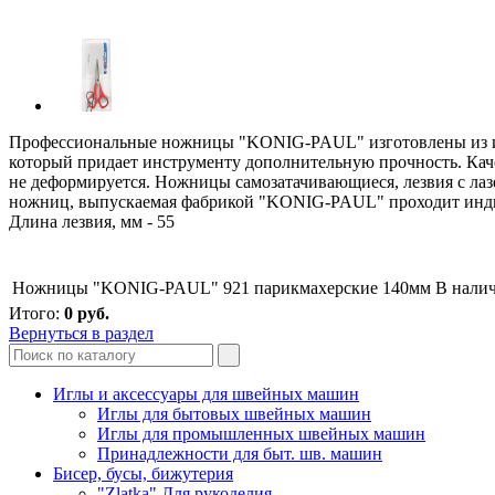
Профессиональные ножницы "KONIG-PAUL" изготовлены из инст
который придает инструменту дополнительную прочность. Каче
не деформируется. Ножницы самозатачивающиеся, лезвия с лаз
ножниц, выпускаемая фабрикой "KONIG-PAUL" проходит инди
Длина лезвия, мм - 55
Ножницы "KONIG-PAUL" 921 парикмахерские 140мм
В нали
Итого:
0
руб.
Вернуться в раздел
Иглы и аксессуары для швейных машин
Иглы для бытовых швейных машин
Иглы для промышленных швейных машин
Принадлежности для быт. шв. машин
Бисер, бусы, бижутерия
"Zlatka" Для рукоделия