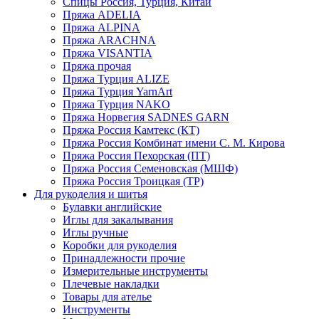
Спицы Россия, Турция, Китай
Пряжа ADELIA
Пряжа ALPINA
Пряжа ARACHNA
Пряжа VISANTIA
Пряжа прочая
Пряжа Турция ALIZE
Пряжа Турция YarnArt
Пряжа Турция NAKO
Пряжа Норвегия SADNES GARN
Пряжа Россия Камтекс (КТ)
Пряжа Россия Комбинат имени С. М. Кирова
Пряжа Россия Пехорская (ПТ)
Пряжа Россия Семеновская (МШФ)
Пряжа Россия Троицкая (ТР)
Для рукоделия и шитья
Булавки английские
Иглы для закалывания
Иглы ручные
Коробки для рукоделия
Принадлежности прочие
Измерительные инструменты
Плечевые накладки
Товары для ателье
Инструменты