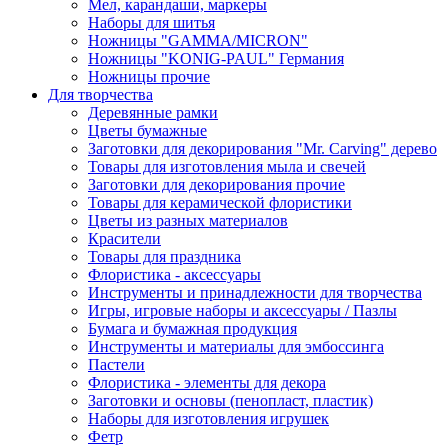
Мел, карандаши, маркеры
Наборы для шитья
Ножницы "GAMMA/MICRON"
Ножницы "KONIG-PAUL" Германия
Ножницы прочие
Для творчества
Деревянные рамки
Цветы бумажные
Заготовки для декорирования "Mr. Carving" дерево
Товары для изготовления мыла и свечей
Заготовки для декорирования прочие
Товары для керамической флористики
Цветы из разных материалов
Красители
Товары для праздника
Флористика - аксессуары
Инструменты и принадлежности для творчества
Игры, игровые наборы и аксессуары / Пазлы
Бумага и бумажная продукция
Инструменты и материалы для эмбоссинга
Пастели
Флористика - элементы для декора
Заготовки и основы (пенопласт, пластик)
Наборы для изготовления игрушек
Фетр