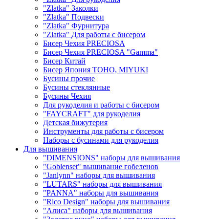
"Zlatka" Заколки
"Zlatka" Подвески
"Zlatka" Фурнитура
"Zlatka" Для работы с бисером
Бисер Чехия PRECIOSA
Бисер Чехия PRECIOSA "Gamma"
Бисер Китай
Бисер Япония TOHO, MIYUKI
Бусины прочие
Бусины стеклянные
Бусины Чехия
Для рукоделия и работы с бисером
"FAYCRAFT" для рукоделия
Детская бижутерия
Инструменты для работы с бисером
Наборы с бусинами для рукоделия
Для вышивания
"DIMENSIONS" наборы для вышивания
"Goblenset" вышивание гобеленов
"Janlynn" наборы для вышивания
"LUTARS" наборы для вышивания
"PANNA" наборы для вышивания
"Rico Design" наборы для вышивания
"Алиса" наборы для вышивания