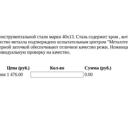
рументальной стали марки 40х13. Сталь содержит хром , кото
ство металла подтверждено испытательным центром "Металлтест
ерной заточкой обеспечивают отличное качество резки. Ножниц
видуальную проверку на качество.
Цена (руб.)
Кол-во
Сумма (руб.)
чии
1 476.00
0.00