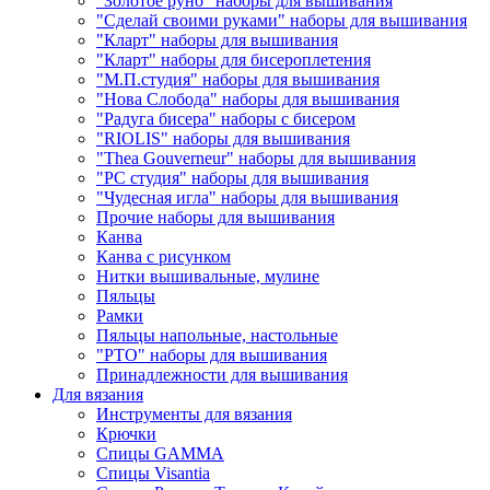
"Золотое руно" наборы для вышивания
"Сделай своими руками" наборы для вышивания
"Кларт" наборы для вышивания
"Кларт" наборы для бисероплетения
"М.П.студия" наборы для вышивания
"Нова Слобода" наборы для вышивания
"Радуга бисера" наборы с бисером
"RIOLIS" наборы для вышивания
"Thea Gouverneur" наборы для вышивания
"РС студия" наборы для вышивания
"Чудесная игла" наборы для вышивания
Прочие наборы для вышивания
Канва
Канва с рисунком
Нитки вышивальные, мулине
Пяльцы
Рамки
Пяльцы напольные, настольные
"РТО" наборы для вышивания
Принадлежности для вышивания
Для вязания
Инструменты для вязания
Крючки
Спицы GAMMA
Спицы Visantia