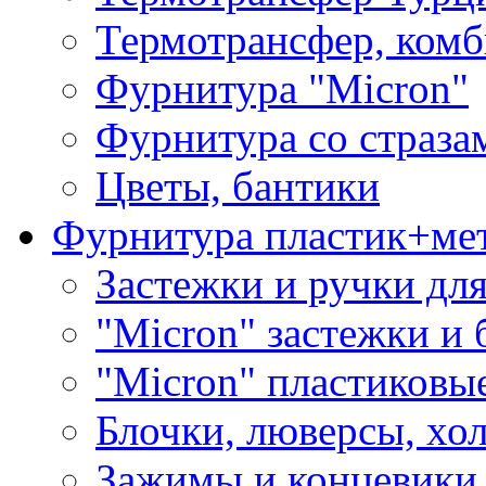
Термотрансфер, комб
Фурнитура "Micron"
Фурнитура со страза
Цветы, бантики
Фурнитура пластик+ме
Застежки и ручки дл
"Micron" застежки и 
"Micron" пластиковы
Блочки, люверсы, хо
Зажимы и концевики