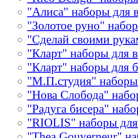
"Алиса" наборы для
"Золотое руно" набо
"Сделай своими рука
"Кларт" наборы для 
"Кларт" наборы для 
"М.П.студия" наборы
"Нова Слобода" наб
"Радуга бисера" набо
"RIOLIS" наборы дл
"Thea Gouverneur" н