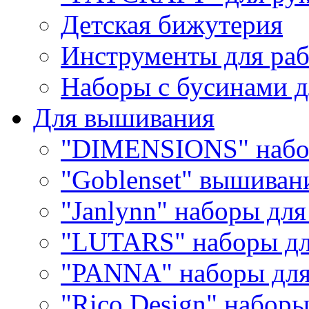
Детская бижутерия
Инструменты для раб
Наборы с бусинами д
Для вышивания
"DIMENSIONS" набо
"Goblenset" вышиван
"Janlynn" наборы дл
"LUTARS" наборы д
"PANNA" наборы дл
"Rico Design" набор