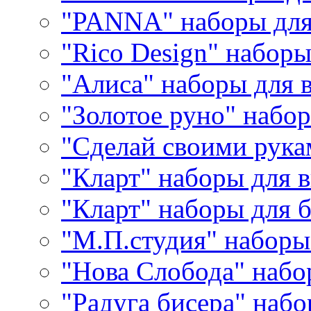
"PANNA" наборы дл
"Rico Design" набор
"Алиса" наборы для
"Золотое руно" набо
"Сделай своими рука
"Кларт" наборы для 
"Кларт" наборы для 
"М.П.студия" наборы
"Нова Слобода" наб
"Радуга бисера" набо