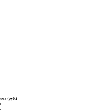
ма (руб.)
0