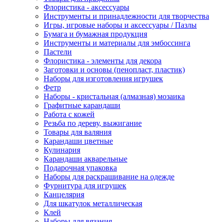
Флористика - аксессуары
Инструменты и принадлежности для творчества
Игры, игровые наборы и аксессуары / Пазлы
Бумага и бумажная продукция
Инструменты и материалы для эмбоссинга
Пастели
Флористика - элементы для декора
Заготовки и основы (пенопласт, пластик)
Наборы для изготовления игрушек
Фетр
Наборы - кристальная (алмазная) мозаика
Графитные карандаши
Работа с кожей
Резьба по дереву, выжигание
Товары для валяния
Карандаши цветные
Кулинария
Карандаши акварельные
Подарочная упаковка
Наборы для раскрашивание на одежде
Фурнитура для игрушек
Канцелярия
Для шкатулок металлическая
Клей
Наборы для вязания