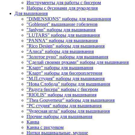
Инструменты для работы с бисером
Наборы с бусинами для рукоделия
Для вышивания
"DIMENSIONS" наборы для вышивания
"Goblenset" вышивание гобеленов
"Janlynn" наборы для вышивания
"LUTARS" наборы для вышивания
"PANNA" наборы для вышивания
"Rico Design" наборы для вышивания
"Алиса" наборы для вышивания
"Золотое руно" наборы для вышивания
"Сделай своими руками" наборы для вышивания
"Кларт" наборы для вышивания
"Кларт" наборы для бисероплетения
"М.П.студия" наборы для вышивания
"Нова Слобода" наборы для вышивания
"Радуга бисера" наборы с бисером
"RIOLIS" наборы для вышивания
"Thea Gouverneur" наборы для вышивания
"РС студия" наборы для вышивания
"Чудесная игла" наборы для вышивания
Прочие наборы для вышивания
Канва
Канва с рисунком
Нитки вышивальные, мулине