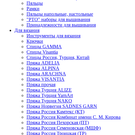
Пяльцы
Рамки
Пяльцы напольные, настольные
"РТО" наборы для вышивания
Принадлежности для вышивания
Для вязания
Инструменты для вязания
Крючки
Спицы GAMMA
Спицы Visantia
Спицы Россия, Турция, Китай
Пряжа ADELIA
Пряжа ALPINA
Пряжа ARACHNA
Пряжа VISANTIA
Пряжа прочая
Пряжа Турция ALIZE
Пряжа Турция YarnArt
Пряжа Турция NAKO
Пряжа Норвегия SADNES GARN
Пряжа Россия Камтекс (КТ)
Пряжа Россия Комбинат имени С. М. Кирова
Пряжа Россия Пехорская (ПТ)
Пряжа Россия Семеновская (МШФ)
Пряжа Россия Троицкая (ТР)