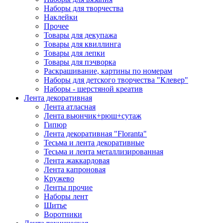
Наборы для творчества
Наклейки
Прочее
Товары для декупажа
Товары для квиллинга
Товары для лепки
Товары для пэчворка
Раскрашивание, картины по номерам
Наборы для детского творчества "Клевер"
Наборы - шерстяной креатив
Лента декоративная
Лента атласная
Лента вьюнчик+рюш+сутаж
Гипюр
Лента декоративная "Floranta"
Тесьма и лента декоративные
Тесьма и лента металлизированная
Лента жаккардовая
Лента капроновая
Кружево
Ленты прочие
Наборы лент
Шитье
Воротники