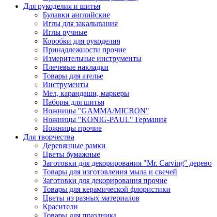
Для рукоделия и шитья
Булавки английские
Иглы для закалывания
Иглы ручные
Коробки для рукоделия
Принадлежности прочие
Измерительные инструменты
Плечевые накладки
Товары для ателье
Инструменты
Мел, карандаши, маркеры
Наборы для шитья
Ножницы "GAMMA/MICRON"
Ножницы "KONIG-PAUL" Германия
Ножницы прочие
Для творчества
Деревянные рамки
Цветы бумажные
Заготовки для декорирования "Mr. Carving" дерево
Товары для изготовления мыла и свечей
Заготовки для декорирования прочие
Товары для керамической флористики
Цветы из разных материалов
Красители
Товары для праздника