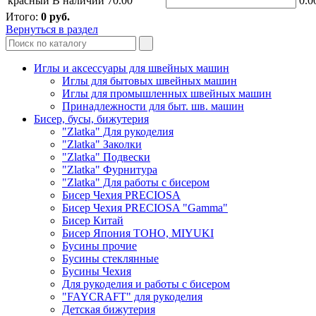
красный
В наличии
70.00
0.0
Итого:
0
руб.
Вернуться в раздел
Иглы и аксессуары для швейных машин
Иглы для бытовых швейных машин
Иглы для промышленных швейных машин
Принадлежности для быт. шв. машин
Бисер, бусы, бижутерия
"Zlatka" Для рукоделия
"Zlatka" Заколки
"Zlatka" Подвески
"Zlatka" Фурнитура
"Zlatka" Для работы с бисером
Бисер Чехия PRECIOSA
Бисер Чехия PRECIOSA "Gamma"
Бисер Китай
Бисер Япония TOHO, MIYUKI
Бусины прочие
Бусины стеклянные
Бусины Чехия
Для рукоделия и работы с бисером
"FAYCRAFT" для рукоделия
Детская бижутерия