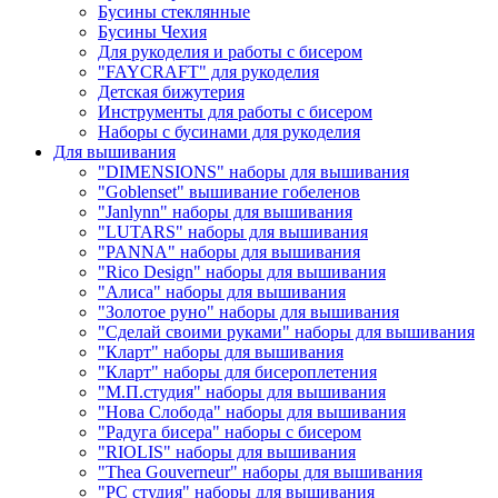
Бусины стеклянные
Бусины Чехия
Для рукоделия и работы с бисером
"FAYCRAFT" для рукоделия
Детская бижутерия
Инструменты для работы с бисером
Наборы с бусинами для рукоделия
Для вышивания
"DIMENSIONS" наборы для вышивания
"Goblenset" вышивание гобеленов
"Janlynn" наборы для вышивания
"LUTARS" наборы для вышивания
"PANNA" наборы для вышивания
"Rico Design" наборы для вышивания
"Алиса" наборы для вышивания
"Золотое руно" наборы для вышивания
"Сделай своими руками" наборы для вышивания
"Кларт" наборы для вышивания
"Кларт" наборы для бисероплетения
"М.П.студия" наборы для вышивания
"Нова Слобода" наборы для вышивания
"Радуга бисера" наборы с бисером
"RIOLIS" наборы для вышивания
"Thea Gouverneur" наборы для вышивания
"РС студия" наборы для вышивания