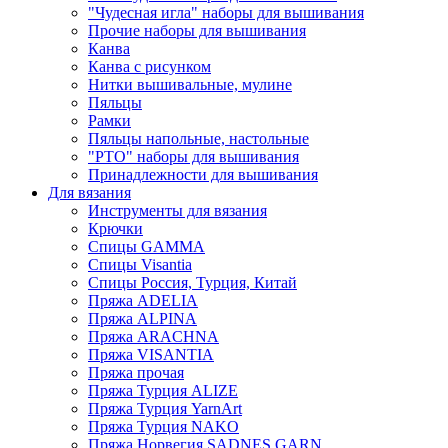
"Чудесная игла" наборы для вышивания
Прочие наборы для вышивания
Канва
Канва с рисунком
Нитки вышивальные, мулине
Пяльцы
Рамки
Пяльцы напольные, настольные
"РТО" наборы для вышивания
Принадлежности для вышивания
Для вязания
Инструменты для вязания
Крючки
Спицы GAMMA
Спицы Visantia
Спицы Россия, Турция, Китай
Пряжа ADELIA
Пряжа ALPINA
Пряжа ARACHNA
Пряжа VISANTIA
Пряжа прочая
Пряжа Турция ALIZE
Пряжа Турция YarnArt
Пряжа Турция NAKO
Пряжа Норвегия SADNES GARN