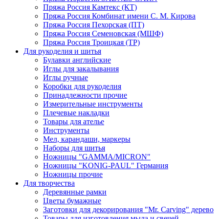
Пряжа Россия Камтекс (КТ)
Пряжа Россия Комбинат имени С. М. Кирова
Пряжа Россия Пехорская (ПТ)
Пряжа Россия Семеновская (МШФ)
Пряжа Россия Троицкая (ТР)
Для рукоделия и шитья
Булавки английские
Иглы для закалывания
Иглы ручные
Коробки для рукоделия
Принадлежности прочие
Измерительные инструменты
Плечевые накладки
Товары для ателье
Инструменты
Мел, карандаши, маркеры
Наборы для шитья
Ножницы "GAMMA/MICRON"
Ножницы "KONIG-PAUL" Германия
Ножницы прочие
Для творчества
Деревянные рамки
Цветы бумажные
Заготовки для декорирования "Mr. Carving" дерево
Товары для изготовления мыла и свечей