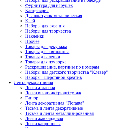
Наборы для раскрашивание на одежде
Фурнитура для игрушек
Канцелярия
Для шкатулок металлическая
Клей
Наборы для вязания
Наборы для творчества
Наклейки
Прочее
Товары для декупажа
Товары для квиллинга
Товары для лепки
Товары для пэчворка
Раскрашивание, картины по номерам
Наборы для детского творчества "Клевер"
Наборы - шерстяной креатив
Лента декоративная
Лента атласная
Лента вьюнчик+рюш+сутаж
Гипюр
Лента декоративная "Floranta"
Тесьма и лента декоративные
Тесьма и лента металлизированная
Лента жаккардовая
Лента капроновая