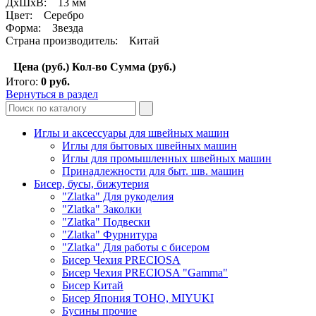
ДхШхВ: 13 мм
Цвет: Серебро
Форма: Звезда
Страна производитель: Китай
Цена (руб.)
Кол-во
Сумма (руб.)
Итого:
0
руб.
Вернуться в раздел
Иглы и аксессуары для швейных машин
Иглы для бытовых швейных машин
Иглы для промышленных швейных машин
Принадлежности для быт. шв. машин
Бисер, бусы, бижутерия
"Zlatka" Для рукоделия
"Zlatka" Заколки
"Zlatka" Подвески
"Zlatka" Фурнитура
"Zlatka" Для работы с бисером
Бисер Чехия PRECIOSA
Бисер Чехия PRECIOSA "Gamma"
Бисер Китай
Бисер Япония TOHO, MIYUKI
Бусины прочие