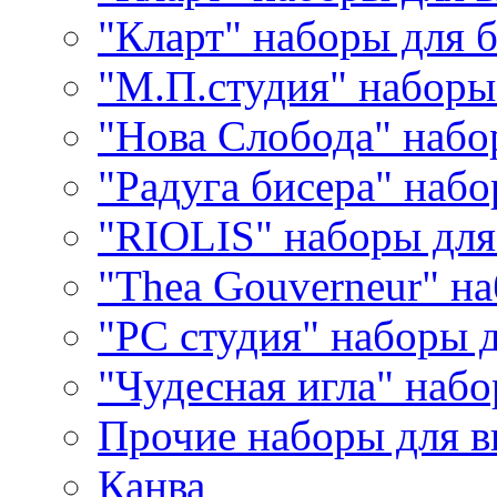
"Кларт" наборы для 
"М.П.студия" наборы
"Нова Слобода" наб
"Радуга бисера" набо
"RIOLIS" наборы дл
"Thea Gouverneur" н
"РС студия" наборы 
"Чудесная игла" наб
Прочие наборы для 
Канва