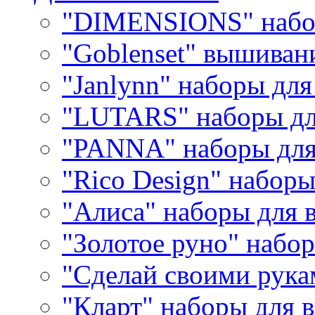
"DIMENSIONS" набо
"Goblenset" вышиван
"Janlynn" наборы дл
"LUTARS" наборы д
"PANNA" наборы дл
"Rico Design" набор
"Алиса" наборы для
"Золотое руно" набо
"Сделай своими рука
"Кларт" наборы для 