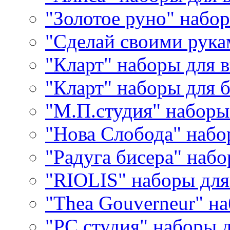
"Золотое руно" набо
"Сделай своими рука
"Кларт" наборы для 
"Кларт" наборы для 
"М.П.студия" наборы
"Нова Слобода" наб
"Радуга бисера" набо
"RIOLIS" наборы дл
"Thea Gouverneur" н
"РС студия" наборы 