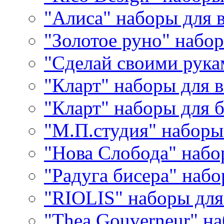
"Алиса" наборы для
"Золотое руно" набо
"Сделай своими рука
"Кларт" наборы для 
"Кларт" наборы для 
"М.П.студия" наборы
"Нова Слобода" наб
"Радуга бисера" набо
"RIOLIS" наборы дл
"Thea Gouverneur" н