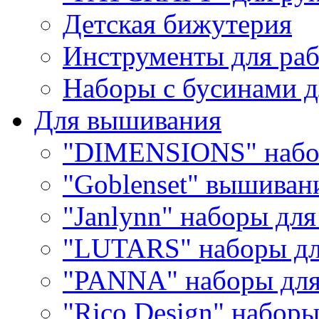
Детская бижутерия
Инструменты для раб
Наборы с бусинами д
Для вышивания
"DIMENSIONS" набо
"Goblenset" вышиван
"Janlynn" наборы дл
"LUTARS" наборы д
"PANNA" наборы дл
"Rico Design" набор