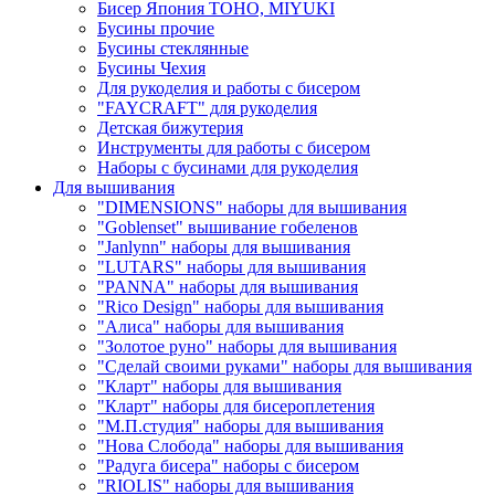
Бисер Япония TOHO, MIYUKI
Бусины прочие
Бусины стеклянные
Бусины Чехия
Для рукоделия и работы с бисером
"FAYCRAFT" для рукоделия
Детская бижутерия
Инструменты для работы с бисером
Наборы с бусинами для рукоделия
Для вышивания
"DIMENSIONS" наборы для вышивания
"Goblenset" вышивание гобеленов
"Janlynn" наборы для вышивания
"LUTARS" наборы для вышивания
"PANNA" наборы для вышивания
"Rico Design" наборы для вышивания
"Алиса" наборы для вышивания
"Золотое руно" наборы для вышивания
"Сделай своими руками" наборы для вышивания
"Кларт" наборы для вышивания
"Кларт" наборы для бисероплетения
"М.П.студия" наборы для вышивания
"Нова Слобода" наборы для вышивания
"Радуга бисера" наборы с бисером
"RIOLIS" наборы для вышивания