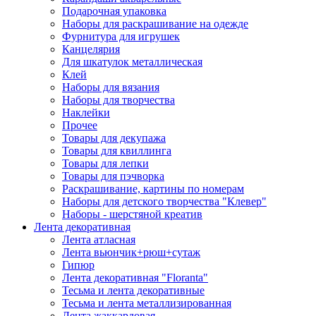
Подарочная упаковка
Наборы для раскрашивание на одежде
Фурнитура для игрушек
Канцелярия
Для шкатулок металлическая
Клей
Наборы для вязания
Наборы для творчества
Наклейки
Прочее
Товары для декупажа
Товары для квиллинга
Товары для лепки
Товары для пэчворка
Раскрашивание, картины по номерам
Наборы для детского творчества "Клевер"
Наборы - шерстяной креатив
Лента декоративная
Лента атласная
Лента вьюнчик+рюш+сутаж
Гипюр
Лента декоративная "Floranta"
Тесьма и лента декоративные
Тесьма и лента металлизированная
Лента жаккардовая