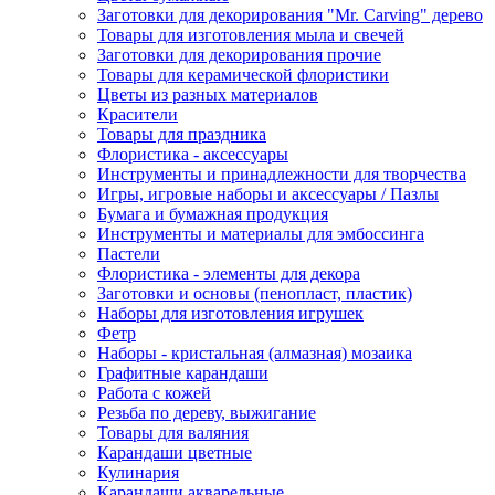
Заготовки для декорирования "Mr. Carving" дерево
Товары для изготовления мыла и свечей
Заготовки для декорирования прочие
Товары для керамической флористики
Цветы из разных материалов
Красители
Товары для праздника
Флористика - аксессуары
Инструменты и принадлежности для творчества
Игры, игровые наборы и аксессуары / Пазлы
Бумага и бумажная продукция
Инструменты и материалы для эмбоссинга
Пастели
Флористика - элементы для декора
Заготовки и основы (пенопласт, пластик)
Наборы для изготовления игрушек
Фетр
Наборы - кристальная (алмазная) мозаика
Графитные карандаши
Работа с кожей
Резьба по дереву, выжигание
Товары для валяния
Карандаши цветные
Кулинария
Карандаши акварельные