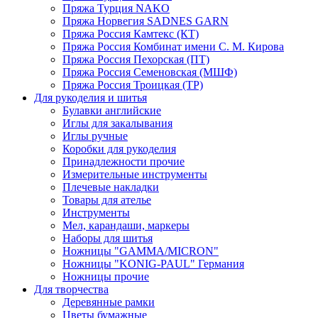
Пряжа Турция NAKO
Пряжа Норвегия SADNES GARN
Пряжа Россия Камтекс (КТ)
Пряжа Россия Комбинат имени С. М. Кирова
Пряжа Россия Пехорская (ПТ)
Пряжа Россия Семеновская (МШФ)
Пряжа Россия Троицкая (ТР)
Для рукоделия и шитья
Булавки английские
Иглы для закалывания
Иглы ручные
Коробки для рукоделия
Принадлежности прочие
Измерительные инструменты
Плечевые накладки
Товары для ателье
Инструменты
Мел, карандаши, маркеры
Наборы для шитья
Ножницы "GAMMA/MICRON"
Ножницы "KONIG-PAUL" Германия
Ножницы прочие
Для творчества
Деревянные рамки
Цветы бумажные