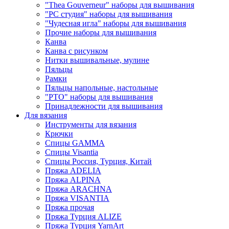
"Thea Gouverneur" наборы для вышивания
"РС студия" наборы для вышивания
"Чудесная игла" наборы для вышивания
Прочие наборы для вышивания
Канва
Канва с рисунком
Нитки вышивальные, мулине
Пяльцы
Рамки
Пяльцы напольные, настольные
"РТО" наборы для вышивания
Принадлежности для вышивания
Для вязания
Инструменты для вязания
Крючки
Спицы GAMMA
Спицы Visantia
Спицы Россия, Турция, Китай
Пряжа ADELIA
Пряжа ALPINA
Пряжа ARACHNA
Пряжа VISANTIA
Пряжа прочая
Пряжа Турция ALIZE
Пряжа Турция YarnArt