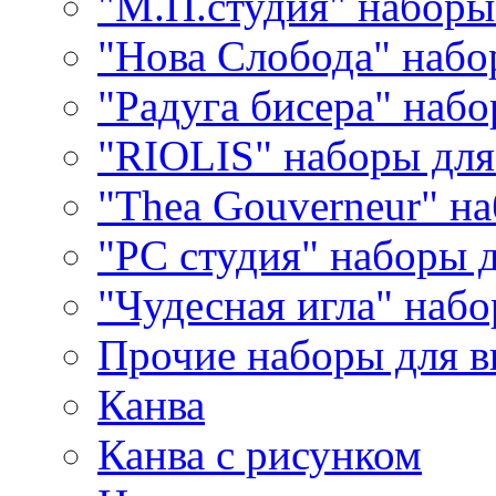
"М.П.студия" наборы
"Нова Слобода" наб
"Радуга бисера" набо
"RIOLIS" наборы дл
"Thea Gouverneur" н
"РС студия" наборы 
"Чудесная игла" наб
Прочие наборы для 
Канва
Канва с рисунком