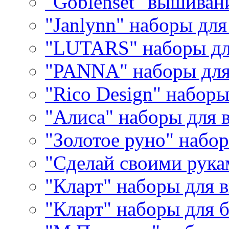
"Goblenset" вышиван
"Janlynn" наборы дл
"LUTARS" наборы д
"PANNA" наборы дл
"Rico Design" набор
"Алиса" наборы для
"Золотое руно" набо
"Сделай своими рука
"Кларт" наборы для 
"Кларт" наборы для 