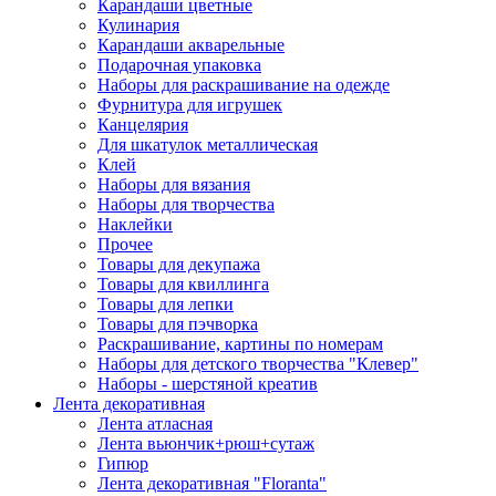
Карандаши цветные
Кулинария
Карандаши акварельные
Подарочная упаковка
Наборы для раскрашивание на одежде
Фурнитура для игрушек
Канцелярия
Для шкатулок металлическая
Клей
Наборы для вязания
Наборы для творчества
Наклейки
Прочее
Товары для декупажа
Товары для квиллинга
Товары для лепки
Товары для пэчворка
Раскрашивание, картины по номерам
Наборы для детского творчества "Клевер"
Наборы - шерстяной креатив
Лента декоративная
Лента атласная
Лента вьюнчик+рюш+сутаж
Гипюр
Лента декоративная "Floranta"