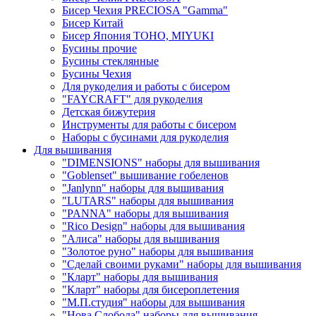
Бисер Чехия PRECIOSA "Gamma"
Бисер Китай
Бисер Япония TOHO, MIYUKI
Бусины прочие
Бусины стеклянные
Бусины Чехия
Для рукоделия и работы с бисером
"FAYCRAFT" для рукоделия
Детская бижутерия
Инструменты для работы с бисером
Наборы с бусинами для рукоделия
Для вышивания
"DIMENSIONS" наборы для вышивания
"Goblenset" вышивание гобеленов
"Janlynn" наборы для вышивания
"LUTARS" наборы для вышивания
"PANNA" наборы для вышивания
"Rico Design" наборы для вышивания
"Алиса" наборы для вышивания
"Золотое руно" наборы для вышивания
"Сделай своими руками" наборы для вышивания
"Кларт" наборы для вышивания
"Кларт" наборы для бисероплетения
"М.П.студия" наборы для вышивания
"Нова Слобода" наборы для вышивания