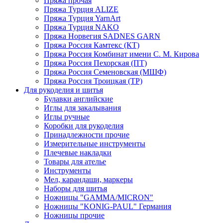
Пряжа прочая
Пряжа Турция ALIZE
Пряжа Турция YarnArt
Пряжа Турция NAKO
Пряжа Норвегия SADNES GARN
Пряжа Россия Камтекс (КТ)
Пряжа Россия Комбинат имени С. М. Кирова
Пряжа Россия Пехорская (ПТ)
Пряжа Россия Семеновская (МШФ)
Пряжа Россия Троицкая (ТР)
Для рукоделия и шитья
Булавки английские
Иглы для закалывания
Иглы ручные
Коробки для рукоделия
Принадлежности прочие
Измерительные инструменты
Плечевые накладки
Товары для ателье
Инструменты
Мел, карандаши, маркеры
Наборы для шитья
Ножницы "GAMMA/MICRON"
Ножницы "KONIG-PAUL" Германия
Ножницы прочие