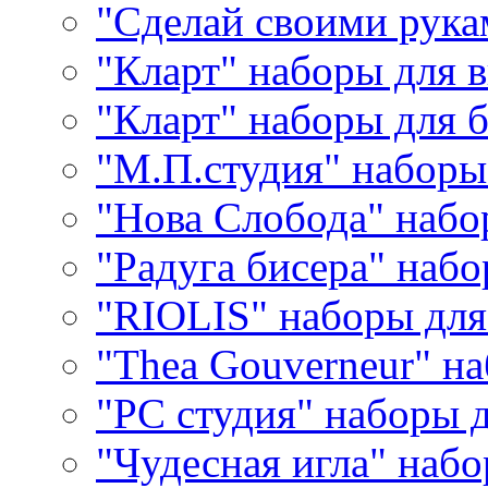
"Сделай своими рука
"Кларт" наборы для 
"Кларт" наборы для 
"М.П.студия" наборы
"Нова Слобода" наб
"Радуга бисера" набо
"RIOLIS" наборы дл
"Thea Gouverneur" н
"РС студия" наборы 
"Чудесная игла" наб