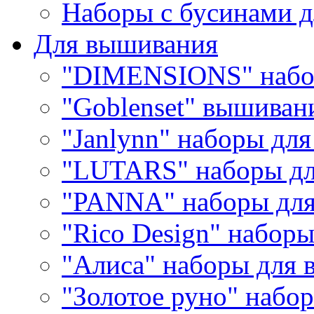
Наборы с бусинами д
Для вышивания
"DIMENSIONS" набо
"Goblenset" вышиван
"Janlynn" наборы дл
"LUTARS" наборы д
"PANNA" наборы дл
"Rico Design" набор
"Алиса" наборы для
"Золотое руно" набо