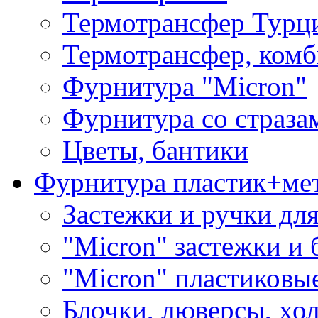
Термотрансфер Турц
Термотрансфер, комб
Фурнитура "Micron"
Фурнитура со страза
Цветы, бантики
Фурнитура пластик+ме
Застежки и ручки дл
"Micron" застежки и 
"Micron" пластиковы
Блочки, люверсы, хо