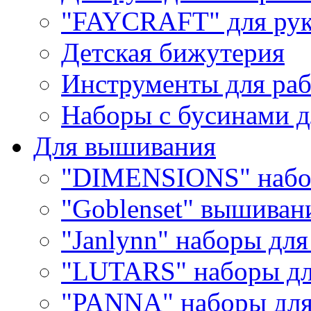
"FAYCRAFT" для рук
Детская бижутерия
Инструменты для раб
Наборы с бусинами д
Для вышивания
"DIMENSIONS" набо
"Goblenset" вышиван
"Janlynn" наборы дл
"LUTARS" наборы д
"PANNA" наборы дл