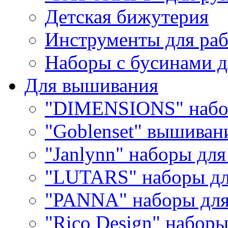
Детская бижутерия
Инструменты для раб
Наборы с бусинами д
Для вышивания
"DIMENSIONS" набо
"Goblenset" вышиван
"Janlynn" наборы дл
"LUTARS" наборы д
"PANNA" наборы дл
"Rico Design" набор