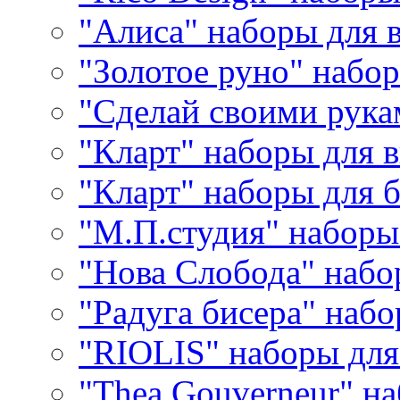
"Алиса" наборы для
"Золотое руно" набо
"Сделай своими рука
"Кларт" наборы для 
"Кларт" наборы для 
"М.П.студия" наборы
"Нова Слобода" наб
"Радуга бисера" набо
"RIOLIS" наборы дл
"Thea Gouverneur" н