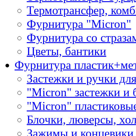
Термотрансфер, комб
Фурнитура "Micron"
Фурнитура со страза
Цветы, бантики
Фурнитура пластик+ме
Застежки и ручки дл
"Micron" застежки и 
"Micron" пластиковы
Блочки, люверсы, хо
Зажимы и концевики