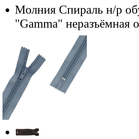
Молния Спираль н/р об
"Gamma" неразъёмная о