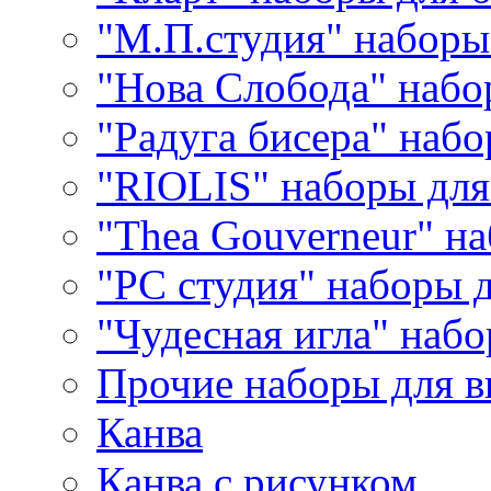
"М.П.студия" наборы
"Нова Слобода" наб
"Радуга бисера" набо
"RIOLIS" наборы дл
"Thea Gouverneur" н
"РС студия" наборы 
"Чудесная игла" наб
Прочие наборы для 
Канва
Канва с рисунком