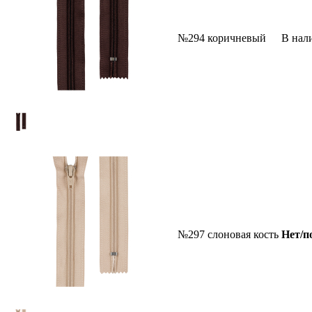
№294 коричневый
В нал
№297 слоновая кость
Нет/п