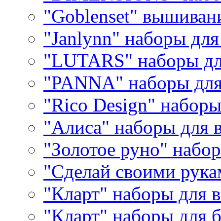
"Goblenset" вышиван
"Janlynn" наборы дл
"LUTARS" наборы д
"PANNA" наборы дл
"Rico Design" набор
"Алиса" наборы для
"Золотое руно" набо
"Сделай своими рука
"Кларт" наборы для 
"Кларт" наборы для 