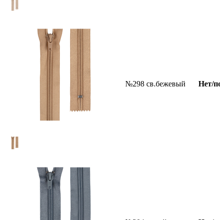
№298 св.бежевый
Нет/п