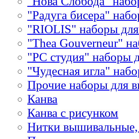
"Нова Слобода" наб
"Радуга бисера" набо
"RIOLIS" наборы дл
"Thea Gouverneur" н
"РС студия" наборы 
"Чудесная игла" наб
Прочие наборы для 
Канва
Канва с рисунком
Нитки вышивальные,