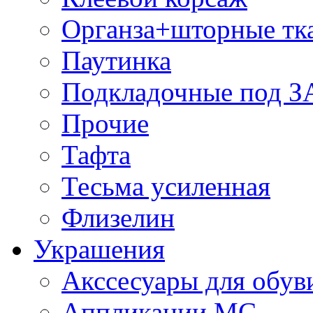
Органза+шторные тк
Паутинка
Подкладочные под 
Прочие
Тафта
Тесьма усиленная
Флизелин
Украшения
Акссесуары для обув
Аппликации МС