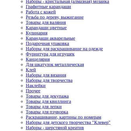
Наборы - кристальная (алмазная) мозаика
Графитные карандаши
Работа с кожей
Резьба по дереву, выжигание
Товары для валяния
Карандаши цветные
Кулинария
Карандаши акварельные
Подарочная упаковка
Наборы для раскрашивание на одежде
Фурнитура для игрушек
Канцелярия
Для шкатулок металлическая
Клей
Наборы для вязания
Наборы для творчества
Наклейки
Прочее
Товары для декупажа
Товары для квиллинга
Товары для лепки
Товары для пэчворка
Раскрашивание, картины по номерам
Наборы для детского творчества "Клевер"
Наборы - шерстяной креатив