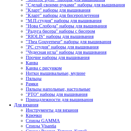
"Сделай своими руками" наборы для вышивания
"Кларт" наборы для вышивания
"Кларт" наборы для бисероплетения
"М.П.студия" наборы для вышивания
"Нова Слобода" наборы для вышивания
"Радуга бисера" наборы с бисером
"RIOLIS" наборы для вышивания
"Thea Gouverneur" наборы для вышивания
"РС студия" наборы для вышивания
"Чудесная игла" наборы для вышивания
Прочие наборы для вышивания
Канва
Канва с рисунком
Нитки вышивальные, мулине
Пяльцы
Рамки
Пяльцы напольные, настольные
"РТО" наборы для вышивания
Принадлежности для вышивания
Для вязания
Инструменты для вязания
Крючки
Спицы GAMMA
Спицы Visantia