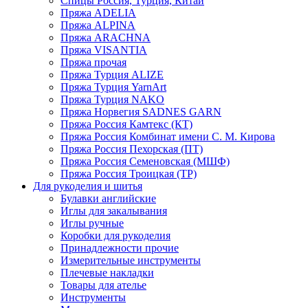
Спицы Россия, Турция, Китай
Пряжа ADELIA
Пряжа ALPINA
Пряжа ARACHNA
Пряжа VISANTIA
Пряжа прочая
Пряжа Турция ALIZE
Пряжа Турция YarnArt
Пряжа Турция NAKO
Пряжа Норвегия SADNES GARN
Пряжа Россия Камтекс (КТ)
Пряжа Россия Комбинат имени С. М. Кирова
Пряжа Россия Пехорская (ПТ)
Пряжа Россия Семеновская (МШФ)
Пряжа Россия Троицкая (ТР)
Для рукоделия и шитья
Булавки английские
Иглы для закалывания
Иглы ручные
Коробки для рукоделия
Принадлежности прочие
Измерительные инструменты
Плечевые накладки
Товары для ателье
Инструменты