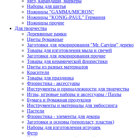
Мел, карандаши, маркеры
Наборы для шитья
Ножницы "GAMMA/MICRON"
Ножницы "KONIG-PAUL" Германия
Ножницы прочие
Для творчества
Деревянные рамки
Цветы бумажные
Заготовки для декорирования "Mr. Carving" дерево
Товары для изготовления мыла и свечей
Заготовки для декорирования прочие
Товары для керамической флористики
Цветы из разных материалов
Красители
Товары для праздника
Флористика - аксессуары
Инструменты и принадлежности для творчества
Игры, игровые наборы и аксессуары / Пазлы
Бумага и бумажная продукция
Инструменты и материалы для эмбоссинга
Пастели
Флористика - элементы для декора
Заготовки и основы (пенопласт, пластик)
Наборы для изготовления игрушек
Фетр