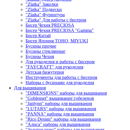
"Zlatka" Заколки
"Zlatka" Подвески
"Zlatka" Фурнитура
"Zlatka" Для работы с бисером
Бисер Чехия PRECIOSA
Бисер Чехия PRECIOSA "Gamma"
Бисер Китай
Бисер Япония TOHO, MIYUKI
Бусины прочие
Бусины стеклянные
Бусины Чехия
Для рукоделия и работы с бисером
"FAYCRAFT" для рукоделия
Детская бижутерия
Инструменты для работы с бисером
Наборы с бусинами для рукоделия
Для вышивания
"DIMENSIONS" наборы для вышивания
"Goblenset" вышивание гобеленов
"Janlynn" наборы для вышивания
"LUTARS" наборы для вышивания
"PANNA" наборы для вышивания
"Rico Design" наборы для вышивания
"Алиса" наборы для вышивания
"Золотое руно" наборы для вышивания