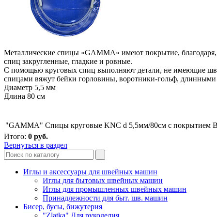
Металлические спицы «GAMMA» имеют покрытие, благодаря, ко
спиц закругленные, гладкие и ровные.
С помощью круговых спиц выполняют детали, не имеющие швов.
спицами вяжут бейки горловины, воротники-гольф, длинными 
Диаметр 5,5 мм
Длина 80 см
"GAMMA" Спицы круговые KNC d 5,5мм/80см с покрытием
В
Итого:
0
руб.
Вернуться в раздел
Иглы и аксессуары для швейных машин
Иглы для бытовых швейных машин
Иглы для промышленных швейных машин
Принадлежности для быт. шв. машин
Бисер, бусы, бижутерия
"Zlatka" Для рукоделия