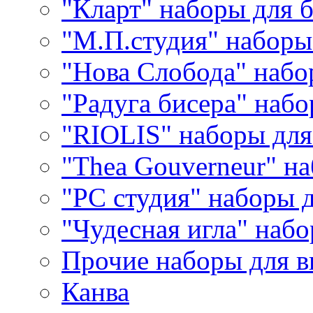
"Кларт" наборы для 
"М.П.студия" наборы
"Нова Слобода" наб
"Радуга бисера" набо
"RIOLIS" наборы дл
"Thea Gouverneur" н
"РС студия" наборы 
"Чудесная игла" наб
Прочие наборы для 
Канва