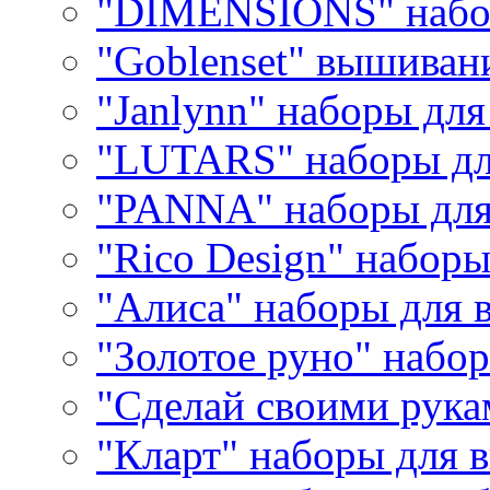
"DIMENSIONS" набо
"Goblenset" вышиван
"Janlynn" наборы дл
"LUTARS" наборы д
"PANNA" наборы дл
"Rico Design" набор
"Алиса" наборы для
"Золотое руно" набо
"Сделай своими рука
"Кларт" наборы для 