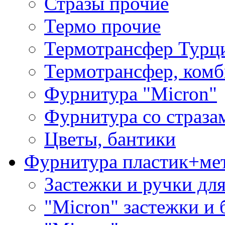
Стразы прочие
Термо прочие
Термотрансфер Турц
Термотрансфер, комб
Фурнитура "Micron"
Фурнитура со страза
Цветы, бантики
Фурнитура пластик+ме
Застежки и ручки дл
"Micron" застежки и 