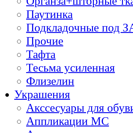
Органза+шторные тк
Паутинка
Подкладочные под 
Прочие
Тафта
Тесьма усиленная
Флизелин
Украшения
Акссесуары для обув
Аппликации МС