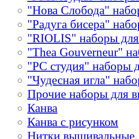
"Нова Слобода" наб
"Радуга бисера" набо
"RIOLIS" наборы дл
"Thea Gouverneur" н
"РС студия" наборы 
"Чудесная игла" наб
Прочие наборы для 
Канва
Канва с рисунком
Нитки вышивальные,