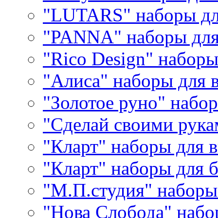
"LUTARS" наборы д
"PANNA" наборы дл
"Rico Design" набор
"Алиса" наборы для
"Золотое руно" набо
"Сделай своими рука
"Кларт" наборы для 
"Кларт" наборы для 
"М.П.студия" наборы
"Нова Слобода" наб