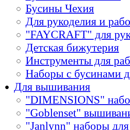
Бусины Чехия
Для рукоделия и раб
"FAYCRAFT" для рук
Детская бижутерия
Инструменты для раб
Наборы с бусинами д
Для вышивания
"DIMENSIONS" набо
"Goblenset" вышиван
"Janlynn" наборы дл