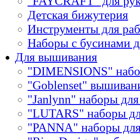
"FAYCRAFT" для рук
Детская бижутерия
Инструменты для раб
Наборы с бусинами д
Для вышивания
"DIMENSIONS" набо
"Goblenset" вышиван
"Janlynn" наборы дл
"LUTARS" наборы д
"PANNA" наборы дл