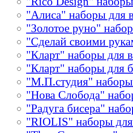
"Rico Design" набор
"Алиса" наборы для
"Золотое руно" набо
"Сделай своими рука
"Кларт" наборы для 
"Кларт" наборы для 
"М.П.студия" наборы
"Нова Слобода" наб
"Радуга бисера" набо
"RIOLIS" наборы дл