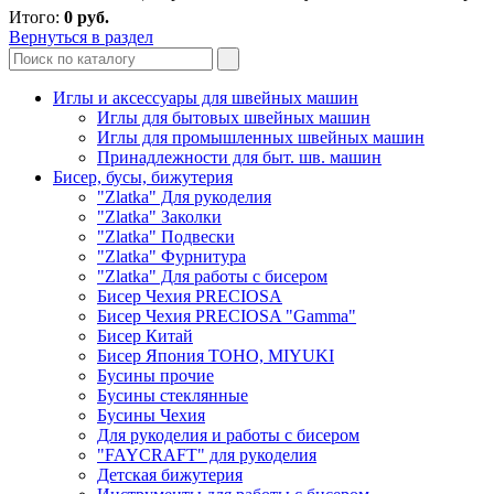
Итого:
0
руб.
Вернуться в раздел
Иглы и аксессуары для швейных машин
Иглы для бытовых швейных машин
Иглы для промышленных швейных машин
Принадлежности для быт. шв. машин
Бисер, бусы, бижутерия
"Zlatka" Для рукоделия
"Zlatka" Заколки
"Zlatka" Подвески
"Zlatka" Фурнитура
"Zlatka" Для работы с бисером
Бисер Чехия PRECIOSA
Бисер Чехия PRECIOSA "Gamma"
Бисер Китай
Бисер Япония TOHO, MIYUKI
Бусины прочие
Бусины стеклянные
Бусины Чехия
Для рукоделия и работы с бисером
"FAYCRAFT" для рукоделия
Детская бижутерия