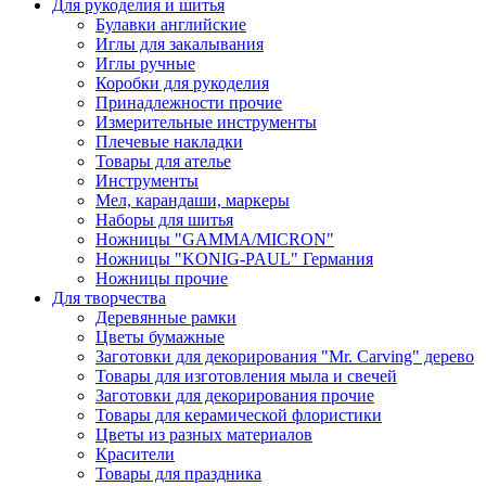
Для рукоделия и шитья
Булавки английские
Иглы для закалывания
Иглы ручные
Коробки для рукоделия
Принадлежности прочие
Измерительные инструменты
Плечевые накладки
Товары для ателье
Инструменты
Мел, карандаши, маркеры
Наборы для шитья
Ножницы "GAMMA/MICRON"
Ножницы "KONIG-PAUL" Германия
Ножницы прочие
Для творчества
Деревянные рамки
Цветы бумажные
Заготовки для декорирования "Mr. Carving" дерево
Товары для изготовления мыла и свечей
Заготовки для декорирования прочие
Товары для керамической флористики
Цветы из разных материалов
Красители
Товары для праздника