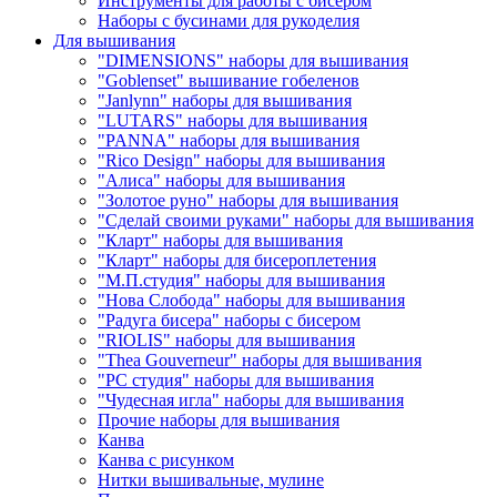
Инструменты для работы с бисером
Наборы с бусинами для рукоделия
Для вышивания
"DIMENSIONS" наборы для вышивания
"Goblenset" вышивание гобеленов
"Janlynn" наборы для вышивания
"LUTARS" наборы для вышивания
"PANNA" наборы для вышивания
"Rico Design" наборы для вышивания
"Алиса" наборы для вышивания
"Золотое руно" наборы для вышивания
"Сделай своими руками" наборы для вышивания
"Кларт" наборы для вышивания
"Кларт" наборы для бисероплетения
"М.П.студия" наборы для вышивания
"Нова Слобода" наборы для вышивания
"Радуга бисера" наборы с бисером
"RIOLIS" наборы для вышивания
"Thea Gouverneur" наборы для вышивания
"РС студия" наборы для вышивания
"Чудесная игла" наборы для вышивания
Прочие наборы для вышивания
Канва
Канва с рисунком
Нитки вышивальные, мулине