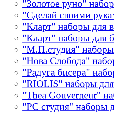
"Золотое руно" набо
"Сделай своими рука
"Кларт" наборы для 
"Кларт" наборы для 
"М.П.студия" наборы
"Нова Слобода" наб
"Радуга бисера" набо
"RIOLIS" наборы дл
"Thea Gouverneur" н
"РС студия" наборы 