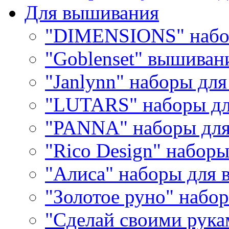
Для вышивания
"DIMENSIONS" набо
"Goblenset" вышиван
"Janlynn" наборы дл
"LUTARS" наборы д
"PANNA" наборы дл
"Rico Design" набор
"Алиса" наборы для
"Золотое руно" набо
"Сделай своими рука