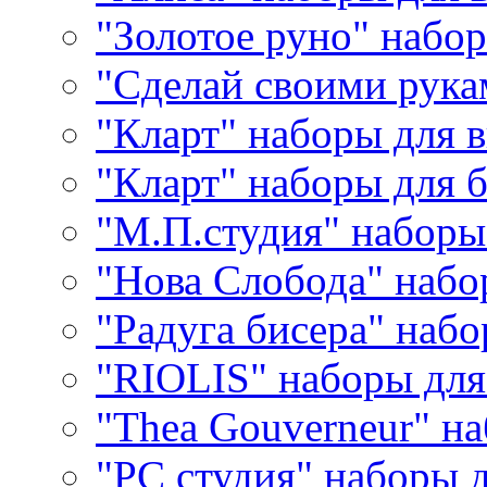
"Золотое руно" набо
"Сделай своими рука
"Кларт" наборы для 
"Кларт" наборы для 
"М.П.студия" наборы
"Нова Слобода" наб
"Радуга бисера" набо
"RIOLIS" наборы дл
"Thea Gouverneur" н
"РС студия" наборы 