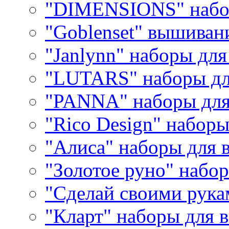
"DIMENSIONS" набо
"Goblenset" вышиван
"Janlynn" наборы дл
"LUTARS" наборы д
"PANNA" наборы дл
"Rico Design" набор
"Алиса" наборы для
"Золотое руно" набо
"Сделай своими рука
"Кларт" наборы для 