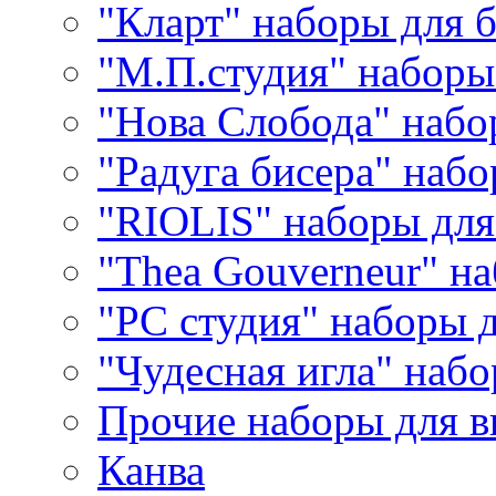
"Кларт" наборы для 
"М.П.студия" наборы
"Нова Слобода" наб
"Радуга бисера" набо
"RIOLIS" наборы дл
"Thea Gouverneur" н
"РС студия" наборы 
"Чудесная игла" наб
Прочие наборы для 
Канва