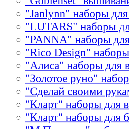
"Goblenset" вышиван
"Janlynn" наборы дл
"LUTARS" наборы д
"PANNA" наборы дл
"Rico Design" набор
"Алиса" наборы для
"Золотое руно" набо
"Сделай своими рука
"Кларт" наборы для 
"Кларт" наборы для 