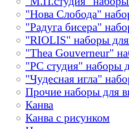
"М.П.студия" наборы
"Нова Слобода" наб
"Радуга бисера" набо
"RIOLIS" наборы дл
"Thea Gouverneur" н
"РС студия" наборы 
"Чудесная игла" наб
Прочие наборы для 
Канва
Канва с рисунком