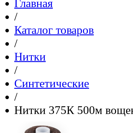
Главная
/
Каталог товаров
/
Нитки
/
Синтетические
/
Нитки 375К 500м воще