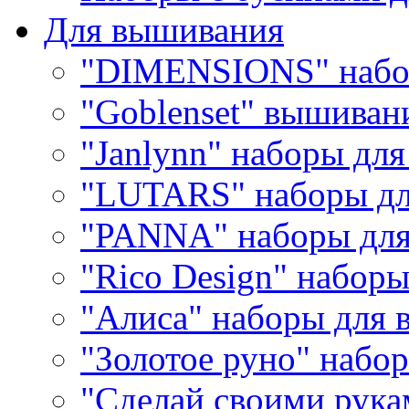
Для вышивания
"DIMENSIONS" набо
"Goblenset" вышиван
"Janlynn" наборы дл
"LUTARS" наборы д
"PANNA" наборы дл
"Rico Design" набор
"Алиса" наборы для
"Золотое руно" набо
"Сделай своими рука