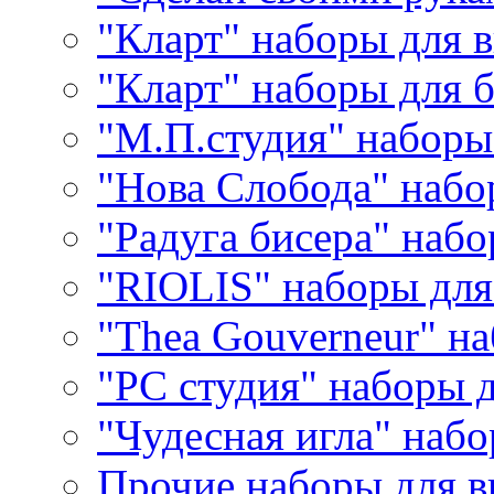
"Кларт" наборы для 
"Кларт" наборы для 
"М.П.студия" наборы
"Нова Слобода" наб
"Радуга бисера" набо
"RIOLIS" наборы дл
"Thea Gouverneur" н
"РС студия" наборы 
"Чудесная игла" наб
Прочие наборы для 